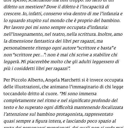
difetto un mestiere? Dove il difetto è l’incapacità di
crescere. Io, infatti, conservo viva dentro di me l’infanzia e
lo sguardo stupito sul mondo che è proprio del bambino.
Per lavoro poi mi sono sempre occupata d’infanzia:
nell’insegnamento, nel teatro, nella scrittura. Inoltre, amo
la dimensione fantastica dei libri per ragazzi, ma
personalmente ritengo ogni autore “scrittore e basta” e
non “scrittore per…”: non è mai chi scrive a stabilire chi
leggerà. Mi piacerebbe molto che gli adulti leggessero di
più i cosiddetti libri per ragazzi”.
Per Piccolo Alberto, Angela Marchetti si è invece occupata
delle illustrazioni, che animano l’immaginario di chi legge
toccandolo dritto al cuore.
“Mi sono immersa
completamente
nel ritmo e nel significato profondo del
testo e ho superato ogni difficoltà mantenendo focalizzata
l’attenzione sul bambino protagonista, rappresentato
quasi sempre a figura intera, e lasciando poco spazio al
resto dei personaggi menzionati, dei quali non si vede mai