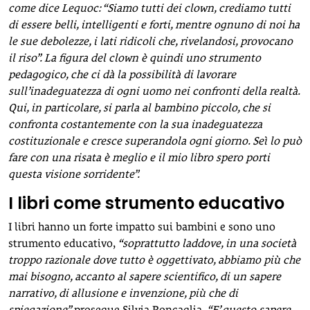
come dice Lequoc: “Siamo tutti dei clown, crediamo tutti
di essere belli, intelligenti e forti, mentre ognuno di noi ha
le sue debolezze, i lati ridicoli che, rivelandosi, provocano
il riso”. La figura del clown è quindi uno strumento
pedagogico, che ci dà la possibilità di lavorare
sull’inadeguatezza di ogni uomo nei confronti della realtà.
Qui, in particolare, si parla al bambino piccolo, che si
confronta costantemente con la sua inadeguatezza
costituzionale
e cresce superandola ogni giorno. Seì lo può
fare con una risata è meglio e il mio libro spero porti
questa visione sorridente”.
I libri come strumento educativo
I libri hanno un forte impatto sui bambini e sono uno
strumento educativo,
“soprattutto laddove, in una società
troppo razionale dove tutto è oggettivato, abbiamo più che
mai bisogno, accanto al sapere scientifico, di un sapere
narrativo, di allusione e invenzione, più che di
spiegazione”
prosegue Silvia Roncaglia.
“E’ questo sapere