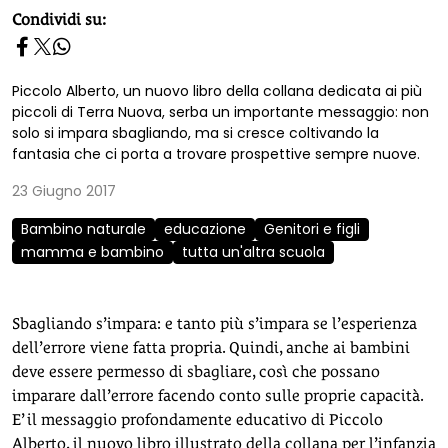
homepage h2
Condividi su:
Piccolo Alberto, un nuovo libro della collana dedicata ai più
piccoli di Terra Nuova, serba un importante messaggio: non
solo si impara sbagliando, ma si cresce coltivando la
fantasia che ci porta a trovare prospettive sempre nuove.
23 Giugno 2017
Bambino naturale
educazione
Genitori e figli
mamma e bambino
tutta un'altra scuola
Sbagliando s’impara: e tanto più s’impara se l’esperienza
dell’errore viene fatta propria. Quindi, anche ai bambini
deve essere permesso di sbagliare, così che possano
imparare dall’errore facendo conto sulle proprie capacità.
E’ il messaggio profondamente educativo di Piccolo
Alberto, il nuovo libro illustrato della collana per l’infanzia