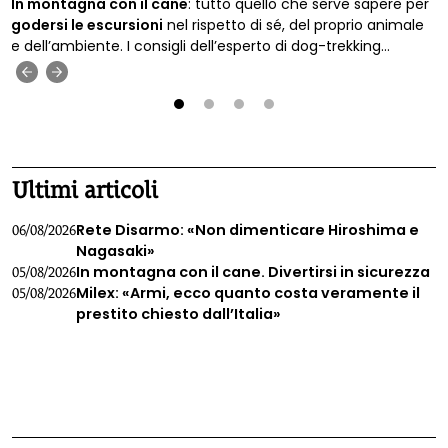
In montagna con il cane
: tutto quello che serve sapere per
godersi le escursioni
nel rispetto di sé, del proprio animale
e dell’ambiente. I consigli dell’esperto di dog-trekking
Francesco Scagliotti.
‹
›
1
2
3
4
Ultimi articoli
Rete Disarmo: «Non dimenticare Hiroshima e
06/08/2026
Nagasaki»
In montagna con il cane. Divertirsi in sicurezza
05/08/2026
Milex: «Armi, ecco quanto costa veramente il
05/08/2026
prestito chiesto dall’Italia»