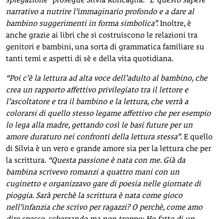
narrativo a nutrire l’immaginario profondo e a dare al
bambino suggerimenti in forma simbolica”.
Inoltre, è
anche grazie ai libri che si costruiscono le relazioni tra
genitori e bambini, una sorta di grammatica familiare su
tanti temi e aspetti di sè e della vita quotidiana.
“Poi c’è la lettura ad alta voce dell’adulto al bambino, che
crea un rapporto affettivo privilegiato tra il lettore e
l’ascoltatore e tra il bambino e la lettura, che verrà a
colorarsi di
quello stesso legame affettivo che per esempio
lo lega alla madre, gettando così le basi future per un
amore duraturo nei confronti della lettura stessa”
. E quello
di Silvia è un vero e grande amore sia per la lettura che per
la scrittura.
“Questa passione è nata con me. Già da
bambina scrivevo romanzi a quattro mani con un
cuginetto e organizzavo gare di poesia nelle giornate di
pioggia. Sarà perchè la scrittura è nata come gioco
nell’infanzia che scrivo per ragazzi? O perchè, come amo
dire spesso, scherzando ma non troppo: Ho fatto di un