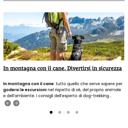
In montagna con il cane. Divertirsi in sicurezza
In montagna con il cane
: tutto quello che serve sapere per
godersi le escursioni
nel rispetto di sé, del proprio animale
e dell’ambiente. I consigli dell’esperto di dog-trekking
Francesco Scagliotti.
‹
›
1
2
3
4