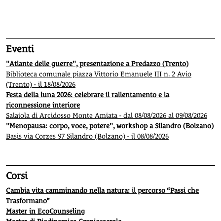
1
2
3
4
5
Eventi
"Atlante delle guerre", presentazione a Predazzo (Trento)
Biblioteca comunale piazza Vittorio Emanuele III n. 2 Avio
(Trento) - il 18/08/2026
Festa della luna 2026: celebrare il rallentamento e la
riconnessione interiore
Salaiola di Arcidosso Monte Amiata - dal 08/08/2026 al 09/08/2026
"Menopausa: corpo, voce, potere", workshop a Silandro (Bolzano)
Basis via Corzes 97 Silandro (Bolzano) - il 08/08/2026
Corsi
Cambia vita camminando nella natura: il percorso “Passi che
Trasformano”
Master in EcoCounseling