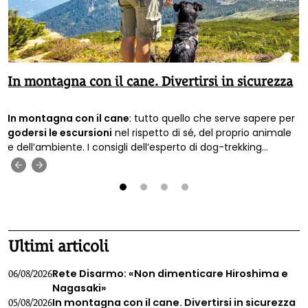
In montagna con il cane. Divertirsi in sicurezza
In montagna con il cane
: tutto quello che serve sapere per
godersi le escursioni
nel rispetto di sé, del proprio animale
e dell’ambiente. I consigli dell’esperto di dog-trekking
Francesco Scagliotti.
‹
›
1
2
3
4
Ultimi articoli
Rete Disarmo: «Non dimenticare Hiroshima e
06/08/2026
Nagasaki»
In montagna con il cane. Divertirsi in sicurezza
05/08/2026