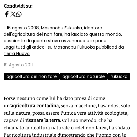
homepage h2
Condividi su:
Il 16 agosto 2008, Masanobu Fukuoka, ideatore
dell'agricoltura del non fare, ha lasciato questo mondo,
cosciente di quanto stava avvenendo e in pace.
Leggi tutti gli articoli su Masanobu Fukuoka pubblicati da
Terra Nuova
19 Agosto 2011
agricoltura del non fare
agricoltura naturale
fukuoka
Forse nessuno come lui ha dato prova di come
un’
agricoltura contadina
, senza macchine, basandosi solo
sulla natura, possa essere l’unica vera attività ecologista,
capace di
risanare la terra
. Col suo metodo, che ha
chiamato agricoltura naturale o «del non fare», ha sfidato
l’agricoltura industriale dimostrando che l’uomo con le