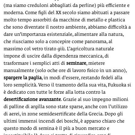
(ma siamo creduloni abbagliati da perline) più efficiente e
moderna. Come figli del XX secolo siamo abituati a passare
molto tempo assorbiti da macchine di metallo e plastica
che sono diventate il nostro ambiente, abbiamo difficoltà a
dare un’importanza esistenziale, alimentare alla natura,
che riusciamo solo a concepire come panorama, al
massimo col vetro tirato giù. L’agricoltura naturale
impone di uscire dalla dipendenza meccanica, di
trasformare i semplici atti di
seminare
, mietere
manualmente (solo oche ore di lavoro fisico in un anno),
spargere la paglia
, in modi d’essere, restando fedeli alla
loro semplicità. Verso il tramonto della sua vita, Fukuoka si
è dedicato con tutte le forze alla lotta contro la
desertificazione avanzante
. Grazie al suo impegno milioni
di palline di argilla sono state sparse, anche con l’utilizzo
di aerei, in zone semidesertificate della Grecia. Dopo gli
ultimi immensi incendi dei boschi, è apparso chiaro che
questo modo di semina è il più a buon mercato e