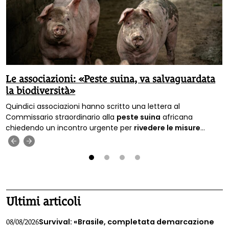
Le associazioni: «Peste suina, va salvaguardata
la biodiversità»
Quindici associazioni hanno scritto una lettera al
Commissario straordinario alla
peste suina
africana
chiedendo un incontro urgente per
rivedere le misure
previste per contrastare l’emergenza sul territorio nazionale.
‹
›
1
2
3
4
Ultimi articoli
Survival: «Brasile, completata demarcazione
08/08/2026