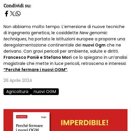
homepage h2
Condividi su:
Non abbiamo molto tempo. L’emersione di nuove tecniche
di ingegneria genetica, le cosiddette
New genomic
techniques
, ha portato le istituzioni europee a proporre una
deregolamentazione continentale dei
nuovi Ogm
che ne
derivano. Con gravi pericoli per ambiente, salute e diritti.
Francesco Paniè e Stefano Mori
ce lo spiegano in un’analisi
magistrale che mette in luce pericoli, retroscena e interessi:
“Perché fermare i nuovi OGM”
.
26 Aprile 2024
Agricoltura
nuovi OGM