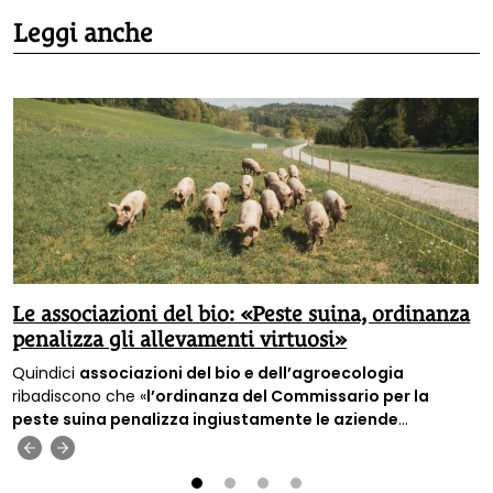
Leggi anche
Le associazioni del bio: «Peste suina, ordinanza
penalizza gli allevamenti virtuosi»
Quindici
associazioni del bio e dell’agroecologia
ribadiscono che «
l’ordinanza del Commissario per la
peste suina penalizza ingiustamente le aziende
estensive
», cioè quelle aziende c
he allevano gli animali nel
‹
›
rispetto delle loro esigenze e dell’ambiente.