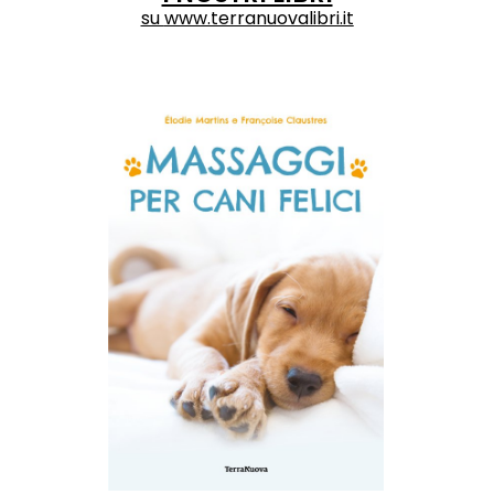
su
www.terranuovalibri.it