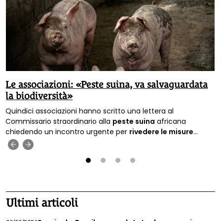
Le associazioni: «Peste suina, va salvaguardata
la biodiversità»
Quindici associazioni hanno scritto una lettera al
Commissario straordinario alla
peste suina
africana
chiedendo un incontro urgente per
rivedere le misure
previste per contrastare l’emergenza sul territorio nazionale.
‹
›
1
2
3
4
Ultimi articoli