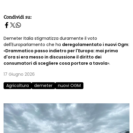
homepage h2
Condividi su:
Demeter Italia stigmatizza duramente il voto
dell'Europarlamento che ha
deregolamentato i nuovi Ogm
:
«
Drammatico passo indietro per l'Europa: mai prima
d'ora si era messo in discussione il diritto dei
consumatori di scegliere cosa portare a tavola
».
17 Giugno 2026
Agricoltura
demeter
nuovi OGM