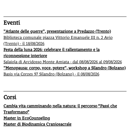
1
2
3
4
5
Eventi
"Atlante delle guerre", presentazione a Predazzo (Trento)
Biblioteca comunale piazza Vittorio Emanuele III n. 2 Avio
(Trento) - il 18/08/2026
Festa della luna 2026: celebrare il rallentamento e la
riconnessione interiore
Salaiola di Arcidosso Monte Amiata - dal 08/08/2026 al 09/08/2026
"Menopausa: corpo, voce, potere", workshop a Silandro (Bolzano)
Basis via Corzes 97 Silandro (Bolzano) - il 08/08/2026
Corsi
Cambia vita camminando nella natura: il percorso “Passi che
Trasformano”
Master in EcoCounseling
Master di Biodinamica Craniosacrale