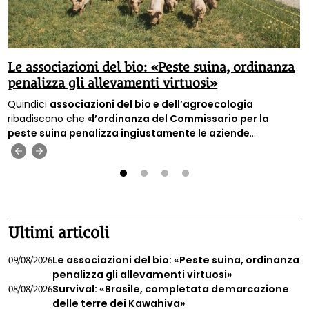
Le associazioni del bio: «Peste suina, ordinanza
penalizza gli allevamenti virtuosi»
Quindici
associazioni del bio e dell’agroecologia
ribadiscono che «
l’ordinanza del Commissario per la
peste suina penalizza ingiustamente le aziende
estensive
», cioè quelle aziende c
he allevano gli animali nel
‹
›
rispetto delle loro esigenze e dell’ambiente.
1
2
3
4
Ultimi articoli
Le associazioni del bio: «Peste suina, ordinanza
09/08/2026
penalizza gli allevamenti virtuosi»
Survival: «Brasile, completata demarcazione
08/08/2026
delle terre dei Kawahiva»