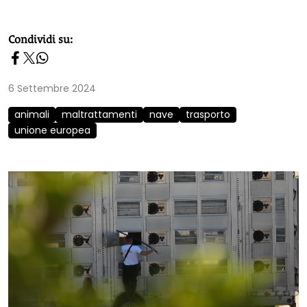
homepage h2
Condividi su:
6 Settembre 2024
animali
maltrattamenti
nave
trasporto
unione europea