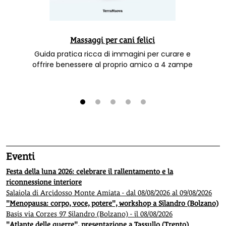
Massaggi per cani felici
Guida pratica ricca di immagini per curare e
offrire benessere al proprio amico a 4 zampe
1
2
3
4
5
Eventi
Festa della luna 2026: celebrare il rallentamento e la
riconnessione interiore
Salaiola di Arcidosso Monte Amiata - dal 08/08/2026 al 09/08/2026
"Menopausa: corpo, voce, potere", workshop a Silandro (Bolzano)
Basis via Corzes 97 Silandro (Bolzano) - il 08/08/2026
"Atlante delle guerre", presentazione a Tassullo (Trento)