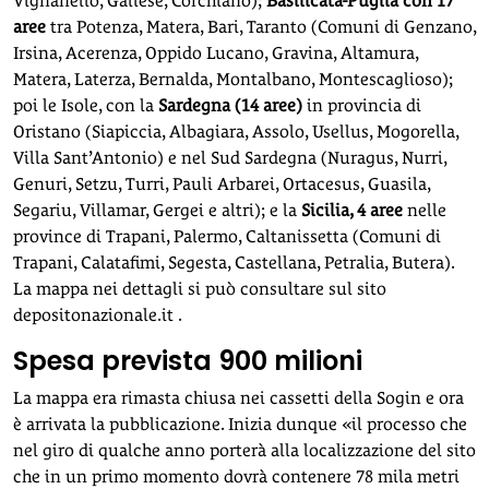
Vignanello, Gallese, Corchiano);
Basilicata-Puglia con 17
aree
tra Potenza, Matera, Bari, Taranto (Comuni di Genzano,
Irsina, Acerenza, Oppido Lucano, Gravina, Altamura,
Matera, Laterza, Bernalda, Montalbano, Montescaglioso);
poi le Isole, con la
Sardegna (14 aree)
in provincia di
Oristano (Siapiccia, Albagiara, Assolo, Usellus, Mogorella,
Villa Sant’Antonio) e nel Sud Sardegna (Nuragus, Nurri,
Genuri, Setzu, Turri, Pauli Arbarei, Ortacesus, Guasila,
Segariu, Villamar, Gergei e altri); e la
Sicilia, 4 aree
nelle
province di Trapani, Palermo, Caltanissetta (Comuni di
Trapani, Calatafimi, Segesta, Castellana, Petralia, Butera).
La mappa nei dettagli si può consultare sul sito
depositonazionale.it .
Spesa prevista 900 milioni
La mappa era rimasta chiusa nei cassetti della Sogin e ora
è arrivata la pubblicazione. Inizia dunque «il processo che
nel giro di qualche anno porterà alla localizzazione del sito
che in un primo momento dovrà contenere 78 mila metri