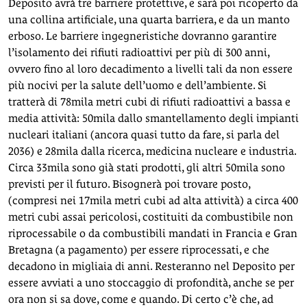
Deposito avrà tre barriere protettive, e sarà poi ricoperto da
una collina artificiale, una quarta barriera, e da un manto
erboso. Le barriere ingegneristiche dovranno garantire
l’isolamento dei rifiuti radioattivi per più di 300 anni,
ovvero fino al loro decadimento a livelli tali da non essere
più nocivi per la salute dell’uomo e dell’ambiente. Si
tratterà di 78mila metri cubi di rifiuti radioattivi a bassa e
media attività: 50mila dallo smantellamento degli impianti
nucleari italiani (ancora quasi tutto da fare, si parla del
2036) e 28mila dalla ricerca, medicina nucleare e industria.
Circa 33mila sono già stati prodotti, gli altri 50mila sono
previsti per il futuro. Bisognerà poi trovare posto,
(compresi nei 17mila metri cubi ad alta attività) a circa 400
metri cubi assai pericolosi, costituiti da combustibile non
riprocessabile o da combustibili mandati in Francia e Gran
Bretagna (a pagamento) per essere riprocessati, e che
decadono in migliaia di anni. Resteranno nel Deposito per
essere avviati a uno stoccaggio di profondità, anche se per
ora non si sa dove, come e quando. Di certo c’è che, ad