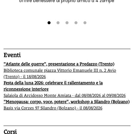
offrire benessere al proprio amico a 4 zampe
1
2
3
4
5
Eventi
"Atlante delle guerre", presentazione a Predazzo (Trento)
Biblioteca comunale piazza Vittorio Emanuele III n. 2 Avio
(Trento) - il 18/08/2026
Festa della luna 2026: celebrare il rallentamento e la
riconnessione interiore
Salaiola di Arcidosso Monte Amiata - dal 08/08/2026 al 09/08/2026
"Menopausa: corpo, voce, potere", workshop a Silandro (Bolzano)
Basis via Corzes 97 Silandro (Bolzano) - il 08/08/2026
Corsi