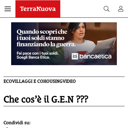
ECOVILLAGGI E COHOUSING
VIDEO
Che cos’è il G.E.N ???
homepage h2
Condividi su: