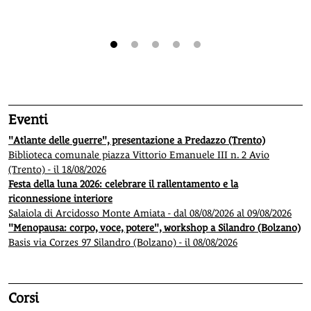
1
2
3
4
5
Eventi
"Atlante delle guerre", presentazione a Predazzo (Trento)
Biblioteca comunale piazza Vittorio Emanuele III n. 2 Avio
(Trento) - il 18/08/2026
Festa della luna 2026: celebrare il rallentamento e la
riconnessione interiore
Salaiola di Arcidosso Monte Amiata - dal 08/08/2026 al 09/08/2026
"Menopausa: corpo, voce, potere", workshop a Silandro (Bolzano)
Basis via Corzes 97 Silandro (Bolzano) - il 08/08/2026
Corsi