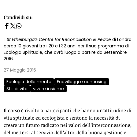
homepage h2
Condividi su:
Il
St Ethelburga’s Centre for Reconciliation & Peace
di Londra
cerca 10 giovani tra i 20 e i 32 anni per il suo programma di
Ecologia Spirituale, che avrà luogo a partire da Settembre
2016.
27 Maggio 2016
Ecologia della mente
Ecovillaggi e cohousing
Stili di vita
vivere insieme
Il corso è rivolto a partecipanti che hanno un’attitudine di
vita spirituale ed ecologista e sentono la necessità di
creare un futuro radicato nei valori dell’interconnessione,
del mettersi al servizio dell’altro, della buona gestione e