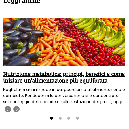
Leggi anche
Nutrizione metabolica: principi, benefici e come
iniziare un’alimentazione più equilibrata
Negli ultimi anni il modo in cui guardiamo all'alimentazione è
cambiato. Per decenni la conversazione si è concentrata
sul conteggio delle calorie e sulla restrizione dei grassi; oggi
sappiamo che la qualità di ciò che mangiamo conta molto
‹
›
più della quantità, e che il corpo non risponde a tutti gli
alimenti allo stesso modo.
1
2
3
4