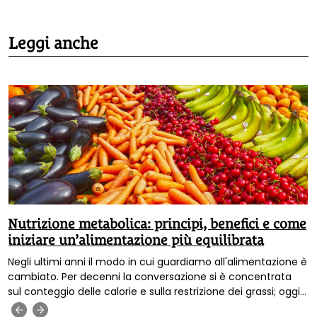
Leggi anche
Nutrizione metabolica: principi, benefici e come
iniziare un’alimentazione più equilibrata
Negli ultimi anni il modo in cui guardiamo all'alimentazione è
cambiato. Per decenni la conversazione si è concentrata
sul conteggio delle calorie e sulla restrizione dei grassi; oggi
sappiamo che la qualità di ciò che mangiamo conta molto
‹
›