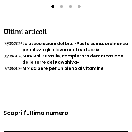
più della quantità, e che il corpo non risponde a tutti gli
alimenti allo stesso modo.
1
2
3
4
Ultimi articoli
Le associazioni del bio: «Peste suina, ordinanza
09/08/2026
penalizza gli allevamenti virtuosi»
Survival: «Brasile, completata demarcazione
08/08/2026
delle terre dei Kawahiva»
Mix da bere per un pieno di vitamine
07/08/2026
Scopri l'ultimo numero