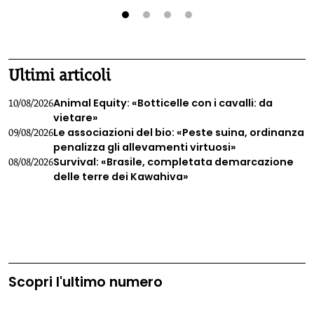
chiede il ripristino di limiti di legge più bassi.
1
2
3
4
Ultimi articoli
Animal Equity: «Botticelle con i cavalli: da
10/08/2026
vietare»
Le associazioni del bio: «Peste suina, ordinanza
09/08/2026
penalizza gli allevamenti virtuosi»
Survival: «Brasile, completata demarcazione
08/08/2026
delle terre dei Kawahiva»
Scopri l'ultimo numero