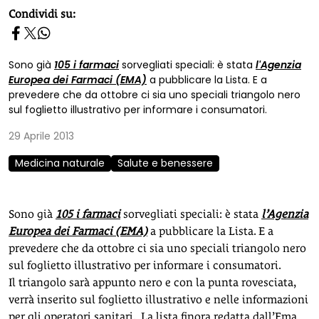
homepage h2
Condividi su:
Sono già
105 i farmaci
sorvegliati speciali: è stata
l'Agenzia
Europea dei Farmaci (EMA)
a pubblicare la Lista. E a
prevedere che da ottobre ci sia uno speciali triangolo nero
sul foglietto illustrativo per informare i consumatori.
29 Aprile 2013
Medicina naturale
Salute e benessere
Sono già
105 i farmaci
sorvegliati speciali: è stata
l’Agenzia
Europea dei Farmaci (EMA)
a pubblicare la Lista. E a
prevedere che da ottobre ci sia uno speciali triangolo nero
sul foglietto illustrativo per informare i consumatori.
Il triangolo sarà appunto nero e con la punta rovesciata,
verrà inserito sul foglietto illustrativo e nelle informazioni
per gli operatori sanitari. La lista finora redatta dall’Ema