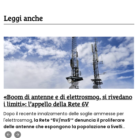
Leggi anche
«Boom di antenne e di elettrosmog, si rivedano
i limiti»: l’appello della Rete 6V
Dopo il recente innalzamento delle soglie ammesse per
l'elettrosmog,
la Rete “6V/mx6’” denuncia il proliferare
delle antenne che espongono la popolazione a livelli
sempre più alti di inquinamento elettromagnetico e
‹
›