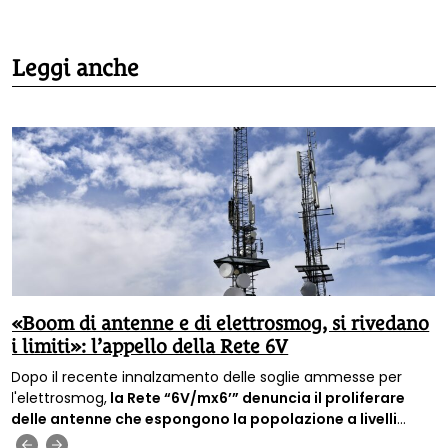
Leggi anche
«Boom di antenne e di elettrosmog, si rivedano
i limiti»: l’appello della Rete 6V
Dopo il recente innalzamento delle soglie ammesse per
l'elettrosmog,
la Rete “6V/mx6’” denuncia il proliferare
delle antenne che espongono la popolazione a livelli
sempre più alti di inquinamento elettromagnetico e
‹
›