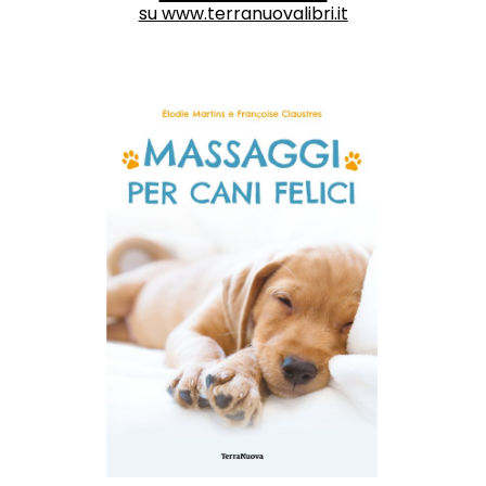
su
www.terranuovalibri.it