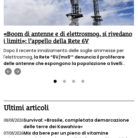
«Boom di antenne e di elettrosmog, si rivedano
i limiti»: l’appello della Rete 6V
Dopo il recente innalzamento delle soglie ammesse per
l'elettrosmog,
la Rete “6V/mx6’” denuncia il proliferare
delle antenne che espongono la popolazione a livelli
sempre più alti di inquinamento elettromagnetico e
‹
›
chiede il ripristino di limiti di legge più bassi.
1
2
3
4
Ultimi articoli
Survival: «Brasile, completata demarcazione
08/08/2026
delle terre dei Kawahiva»
Mix da bere per un pieno di vitamine
07/08/2026