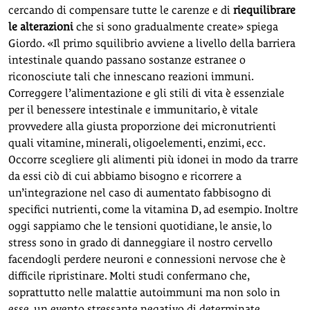
cercando di compensare tutte le carenze e di
riequilibrare
le alterazioni
che si sono gradualmente create» spiega
Giordo. «Il primo squilibrio avviene a livello della barriera
intestinale quando passano sostanze estranee o
riconosciute tali che innescano reazioni immuni.
Correggere l’alimentazione e gli stili di vita è essenziale
per il benessere intestinale e immunitario, è vitale
provvedere alla giusta proporzione dei micronutrienti
quali vitamine, minerali, oligoelementi, enzimi, ecc.
Occorre scegliere gli alimenti più idonei in modo da trarre
da essi ciò di cui abbiamo bisogno e ricorrere a
un’integrazione nel caso di aumentato fabbisogno di
specifici nutrienti, come la vitamina D, ad esempio. Inoltre
oggi sappiamo che le tensioni quotidiane, le ansie, lo
stress sono in grado di danneggiare il nostro cervello
facendogli perdere neuroni e connessioni nervose che è
difficile ripristinare. Molti studi confermano che,
soprattutto nelle malattie autoimmuni ma non solo in
esse, un evento stressante negativo di determinate