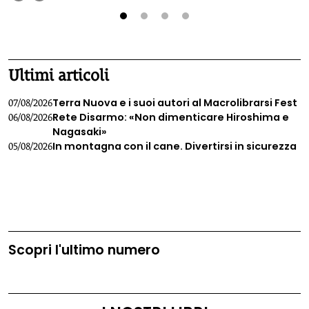
chiede il ripristino di limiti di legge più bassi.
1
2
3
4
Ultimi articoli
Terra Nuova e i suoi autori al Macrolibrarsi Fest
07/08/2026
Rete Disarmo: «Non dimenticare Hiroshima e
06/08/2026
Nagasaki»
In montagna con il cane. Divertirsi in sicurezza
05/08/2026
Scopri l'ultimo numero