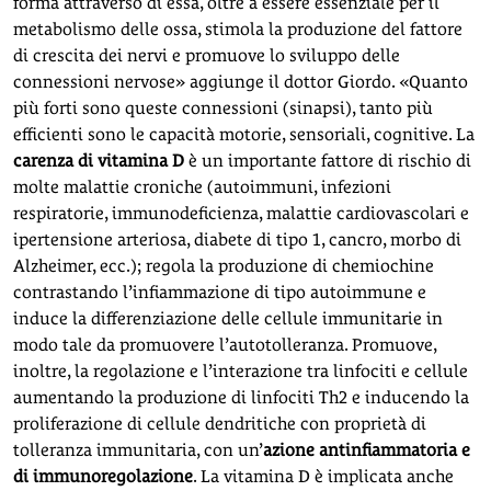
forma attraverso di essa, oltre a essere essenziale per il
metabolismo delle ossa, stimola la produzione del fattore
di crescita dei nervi e promuove lo sviluppo delle
connessioni nervose» aggiunge il dottor Giordo. «Quanto
più forti sono queste connessioni (sinapsi), tanto più
efficienti sono le capacità motorie, sensoriali, cognitive. La
carenza di vitamina D
è un importante fattore di rischio di
molte malattie croniche (autoimmuni, infezioni
respiratorie, immunodeficienza, malattie cardiovascolari e
ipertensione arteriosa, diabete di tipo 1, cancro, morbo di
Alzheimer, ecc.); regola la produzione di chemiochine
contrastando l’infiammazione di tipo autoimmune e
induce la differenziazione delle cellule immunitarie in
modo tale da promuovere l’autotolleranza. Promuove,
inoltre, la regolazione e l’interazione tra linfociti e cellule
aumentando la produzione di linfociti Th2 e inducendo la
proliferazione di cellule dendritiche con proprietà di
tolleranza immunitaria, con un’
azione antinfiammatoria e
di immunoregolazione
. La vitamina D è implicata anche