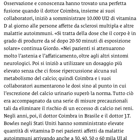
Osservazione e conoscenza hanno trovato una perfetta
fusione quando il dottor Coimbra, insieme ai suoi
collaboratori, iniziò a somministrare 10.000 UI
2
di vitamina
D al giorno alle persone affette da sclerosi multipla e altre
malattie autoimmuni. «Si tratta della dose che il corpo è in
grado di produrre da sé dopo 20-30 minuti di esposizione
solare» continua Giordo. «Nei pazienti si attenuarono
molto l’astenia e l’affaticamento, oltre agli altri sintomi
neurologici. Poi si iniziò a utilizzare un dosaggio più
elevato senza che ci fosse ripercussione alcuna sul
metabolismo del calcio; quindi Coimbra e i suoi
collaboratori aumentarono le dosi sino al punto in cui
l’escrezione del calcio urinario superò la norma. Tutto ciò
era accompagnato da una serie di misure precauzionali
tali da eliminare il rischio di un eccesso di calcio nei reni.
Negli anni, poi, il dottor Coimbra in Brasile e il dottor J.T.
Bowles negli Stati Uniti hanno somministrato elevate
quantità di vitamina D nei pazienti affetti da malattie
autoimmuni arrivando anche a 30, 40, 50 o 60 mila UI al