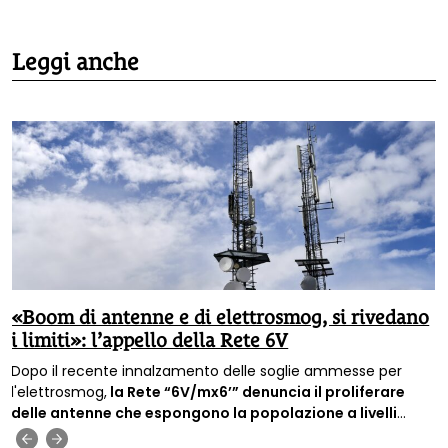
Leggi anche
«Boom di antenne e di elettrosmog, si rivedano
i limiti»: l’appello della Rete 6V
Dopo il recente innalzamento delle soglie ammesse per
l'elettrosmog,
la Rete “6V/mx6’” denuncia il proliferare
delle antenne che espongono la popolazione a livelli
sempre più alti di inquinamento elettromagnetico e
‹
›