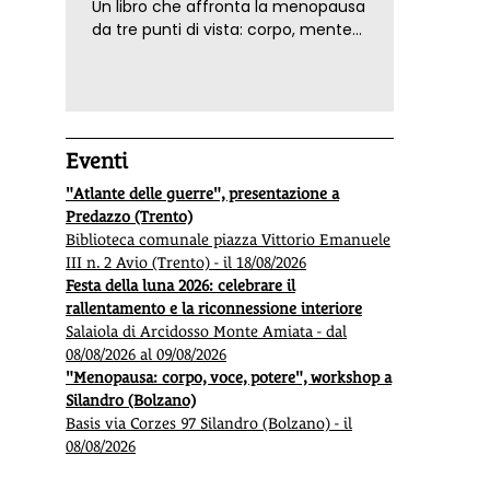
Un libro che affronta la menopausa
da tre punti di vista: corpo, mente
ed emozioni. Con ricette e
tecniche di consapevolezza, per il
benessere della donna
Eventi
"Atlante delle guerre", presentazione a
Predazzo (Trento)
Biblioteca comunale piazza Vittorio Emanuele
III n. 2 Avio (Trento) - il 18/08/2026
Festa della luna 2026: celebrare il
rallentamento e la riconnessione interiore
Salaiola di Arcidosso Monte Amiata - dal
08/08/2026 al 09/08/2026
"Menopausa: corpo, voce, potere", workshop a
Silandro (Bolzano)
Basis via Corzes 97 Silandro (Bolzano) - il
08/08/2026