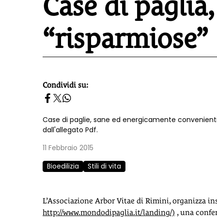
Case di paglia,
“risparmiose”
Condividi su:
homepage h2
Case di paglie, sane ed energicamente convenienti.
dall'allegato Pdf.
11 Febbraio 2015
Bioedilizia
Stili di vita
L’Associazione Arbor Vitae di Rimini, organizza in
http://www.mondodipaglia.it/landing/)
, una confer