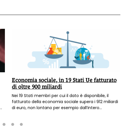
Economia sociale, in 19 Stati Ue fatturato
di oltre 900 miliardi
Nei 19 Stati membri per cui il dato è disponibile, il
fatturato della economia sociale supera i 912 miliardi
di euro, non lontano per esempio dall’intero
comparto automotive, senza contare che si tratta
dell’infrastruttura invisibile che regge la qualità della
vita in Italia e in Europa, dagli asili nido, all’assistenza