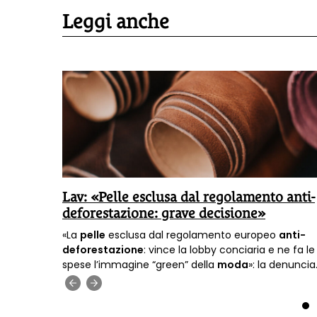
Leggi anche
Lav: «Pelle esclusa dal regolamento anti-
deforestazione: grave decisione»
borazione
«La
pelle
esclusa dal regolamento europeo
anti-
ato
deforestazione
: vince la lobby conciaria e ne fa le
spese l’immagine “green” della
moda
»: la denuncia
della Lav.
‹
›