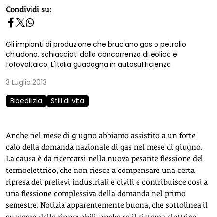
homepage h2
Condividi su:
Gli impianti di produzione che bruciano gas o petrolio
chiudono, schiacciati dalla concorrenza di eolico e
fotovoltaico. L'Italia guadagna in autosufficienza
3 Luglio 2013
Bioedilizia
Stili di vita
Anche nel mese di giugno abbiamo assistito a un forte
calo della domanda nazionale di gas nel mese di giugno.
La causa è da ricercarsi nella nuova pesante flessione del
termoelettrico, che non riesce a compensare una certa
ripresa dei prelievi industriali e civili e contribuisce così a
una flessione complessiva della domanda nel primo
semestre. Notizia apparentemente buona, che sottolinea il
successo delle rinnovabili, anche se il sistema elettrico