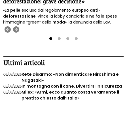
deforestazione: grave decisione»
«La
pelle
esclusa dal regolamento europeo
anti-
deforestazione
: vince la lobby conciaria e ne fa le spese
l’immagine “green” della
moda
»: la denuncia della Lav.
‹
›
1
2
3
4
Ultimi articoli
Rete Disarmo: «Non dimenticare Hiroshima e
06/08/2026
Nagasaki»
In montagna con il cane. Divertirsi in sicurezza
05/08/2026
Milex: «Armi, ecco quanto costa veramente il
05/08/2026
prestito chiesto dall’Italia»