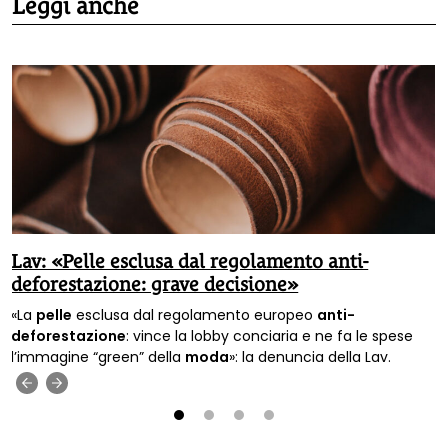
Leggi anche
Lav: «Pelle esclusa dal regolamento anti-
deforestazione: grave decisione»
«La
pelle
esclusa dal regolamento europeo
anti-
deforestazione
: vince la lobby conciaria e ne fa le spese
l’immagine “green” della
moda
»: la denuncia della Lav.
‹
›
1
2
3
4