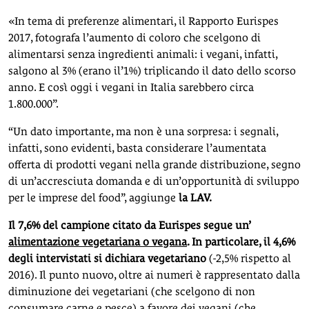
«In tema di preferenze alimentari, il Rapporto Eurispes
2017, fotografa l’aumento di coloro che scelgono di
alimentarsi senza ingredienti animali: i vegani, infatti,
salgono al 3% (erano il’1%) triplicando il dato dello scorso
anno. E così oggi i vegani in Italia sarebbero circa
1.800.000”.
“Un dato importante, ma non è una sorpresa: i segnali,
infatti, sono evidenti, basta considerare l’aumentata
offerta di prodotti vegani nella grande distribuzione, segno
di un’accresciuta domanda e di un’opportunità di sviluppo
per le imprese del food”, aggiunge
la LAV.
Il 7,6% del campione citato da Eurispes segue un’
alimentazione vegetariana o vegana
. In particolare, il 4,6%
degli intervistati si dichiara vegetariano
(-2,5% rispetto al
2016). Il punto nuovo, oltre ai numeri è rappresentato dalla
diminuzione dei vegetariani (che scelgono di non
consumare carne e pesce) a favore dei vegani (che