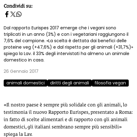
homepage h2
Condividi su:
Dal rapporto Eurispes 2017 emerge che i vegani sono
triplicati in un anno (3%) e con i vegetariani raggiungono il
7,6% del campione. «La scelta è dettata dai benefici delle
proteine veg (+47,6%) e dal rispetto per gli animali (+31,7%)»
spiega la Lav. il 33% degli intervistati ha almeno un animale
domestico in casa.
26 Gennaio 2017
animali domestici
diritti degli animali
filosofia vegan
«Il nostro paese è sempre più solidale con gli animali, lo
testimonia il nuovo Rapporto Eurispes, presentato a Roma:
in fatto di scelte alimentari e di rapporto con gli animali
domestici, gli italiani sembrano sempre più sensibili»
spiega la Lav.