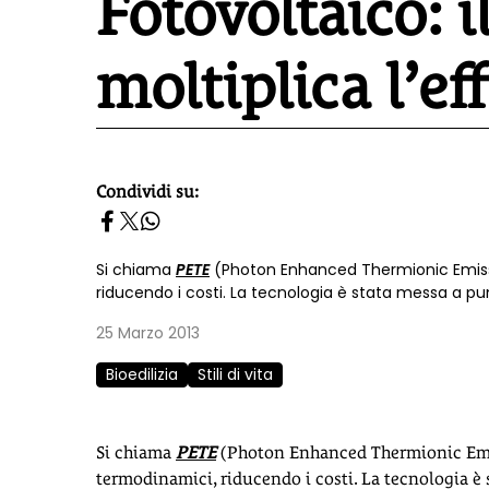
Fotovoltaico: i
moltiplica l’ef
Condividi su:
homepage h2
Si chiama
PETE
(Photon Enhanced Thermionic Emissi
riducendo i costi. La tecnologia è stata messa a pun
25 Marzo 2013
Bioedilizia
Stili di vita
Si chiama
PETE
(Photon Enhanced Thermionic Emiss
termodinamici, riducendo i costi. La tecnologia è s