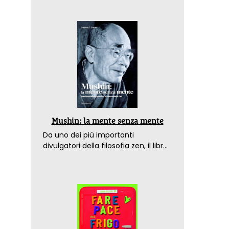
Mushin: la mente senza mente
Da uno dei più importanti
divulgatori della filosofia zen, il libro
che spiega come raggiungere il
benessere nel mondo moderno