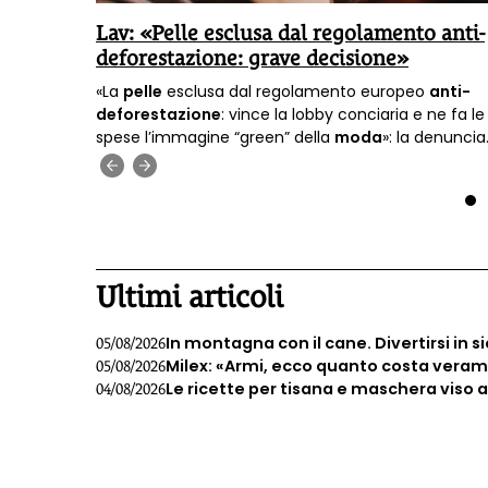
Lav: «Pelle esclusa dal regolamento anti-
deforestazione: grave decisione»
borazione
«La
pelle
esclusa dal regolamento europeo
anti-
ato
deforestazione
: vince la lobby conciaria e ne fa le
spese l’immagine “green” della
moda
»: la denuncia
della Lav.
‹
›
1
Ultimi articoli
In montagna con il cane. Divertirsi in s
05/08/2026
Milex: «Armi, ecco quanto costa veramen
05/08/2026
Le ricette per tisana e maschera viso 
04/08/2026