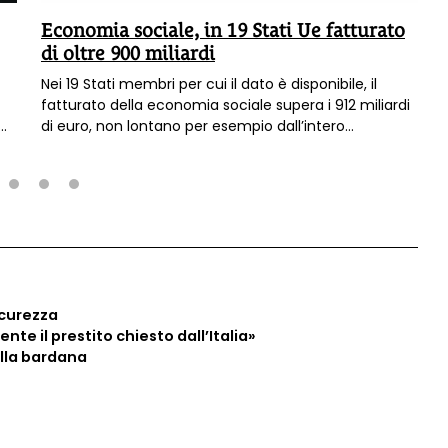
Economia sociale, in 19 Stati Ue fatturato
di oltre 900 miliardi
Nei 19 Stati membri per cui il dato è disponibile, il
fatturato della economia sociale supera i 912 miliardi
di euro, non lontano per esempio dall’intero
comparto automotive, senza contare che si tratta
dell’infrastruttura invisibile che regge la qualità della
vita in Italia e in Europa, dagli asili nido, all’assistenza
agli anziani e alle persone non autosufficienti, dalla
2
3
4
protezione dell’ambiente,
icurezza
te il prestito chiesto dall’Italia»
alla bardana