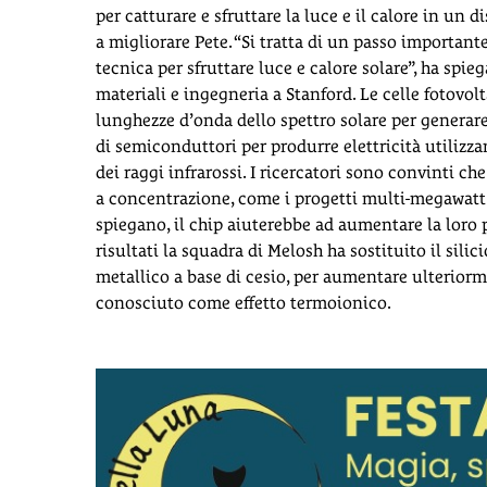
per catturare e sfruttare la luce e il calore in un d
a migliorare Pete. “Si tratta di un passo importante 
tecnica per sfruttare luce e calore solare”, ha spi
materiali e ingegneria a Stanford. Le celle fotovo
lunghezze d’onda dello spettro solare per generare
di semiconduttori per produrre elettricità utilizz
dei raggi infrarossi. I ricercatori sono convinti che
a concentrazione, come i progetti multi-megawatt 
spiegano, il chip aiuterebbe ad aumentare la loro 
risultati la squadra di Melosh ha sostituito il sili
metallico a base di cesio, per aumentare ulterior
conosciuto come effetto termoionico.