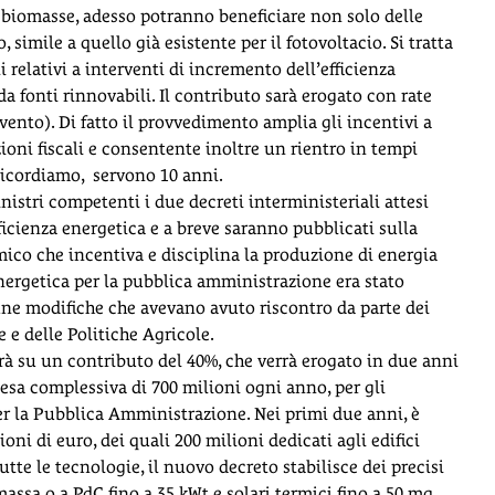
 a biomasse, adesso potranno beneficiare non solo delle
simile a quello già esistente per il fotovoltacio. Si tratta
 relativi a interventi di incremento dell’efficienza
a fonti rinnovabili. Il contributo sarà erogato con rate
rvento). Di fatto il provvedimento amplia gli incentivi a
oni fiscali e consentente inoltre un rientro in tempi
o ricordiamo, servono 10 anni.
inistri competenti i due decreti interministeriali attesi
fficienza energetica e a breve saranno pubblicati sulla
rmico che incentiva e disciplina la produzione di energia
energetica per la pubblica amministrazione era stato
une modifiche che avevano avuto riscontro da parte dei
e delle Politiche Agricole.
rà su un contributo del 40%, che verrà erogato in due anni
pesa complessiva di 700 milioni ogni anno, per gli
per la Pubblica Amministrazione. Nei primi due anni, è
i di euro, dei quali 200 milioni dedicati agli edifici
tutte le tecnologie, il nuovo decreto stabilisce dei precisi
massa o a PdC fino a 35 kWt e solari termici fino a 50 mq,