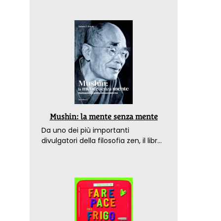
Mushin: la mente senza mente
Da uno dei più importanti
divulgatori della filosofia zen, il libro
che spiega come raggiungere il
benessere nel mondo moderno