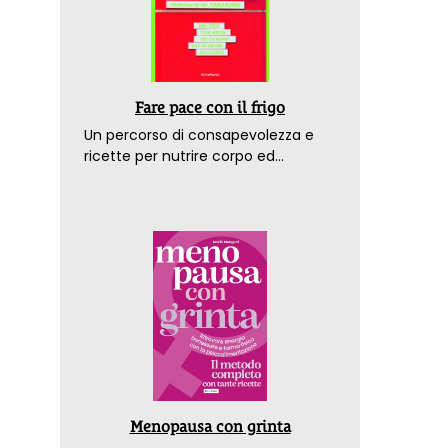
Fare pace con il frigo
Un percorso di consapevolezza e
ricette per nutrire corpo ed
emozioni. Con la prefazione del
dottor Franco Berrino
Economia sociale, in 19 Stati Ue fatturato
Ripens
di oltre 900 miliardi
rivedi
Menopausa con grinta
Nei 19 Stati membri per cui il dato è disponibile, il
Rivedi q