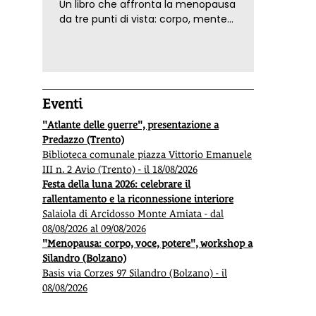
Un libro che affronta la menopausa
fatturato della economia sociale supera i 912 miliardi
Mauriel
da tre punti di vista: corpo, mente
di euro, non lontano per esempio dall’intero
come e
ed emozioni. Con ricette e
comparto automotive, senza contare che si tratta
tecniche di consapevolezza, per il
dell’infrastruttura invisibile che regge la qualità della
benessere della donna
vita in Italia e in Europa, dagli asili nido, all’assistenza
agli anziani e alle persone non autosufficienti, dalla
protezione dell’ambiente,
Eventi
"Atlante delle guerre", presentazione a
Predazzo (Trento)
Biblioteca comunale piazza Vittorio Emanuele
III n. 2 Avio (Trento) - il 18/08/2026
Festa della luna 2026: celebrare il
rallentamento e la riconnessione interiore
Salaiola di Arcidosso Monte Amiata - dal
08/08/2026 al 09/08/2026
"Menopausa: corpo, voce, potere", workshop a
Silandro (Bolzano)
Basis via Corzes 97 Silandro (Bolzano) - il
08/08/2026