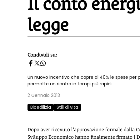
Il conto energ
legge
Condividi su:
homepage h2
Un nuovo incentivo che copre al 40% le spese per pa
permette un rientro in tempi più rapidi
2 Gennaio 2013
Bioedilizia
Stili di vita
Dopo aver ricevuto l’approvazione formale dalla Co
Sviluppo Economico hanno finalmente firmato i Decr