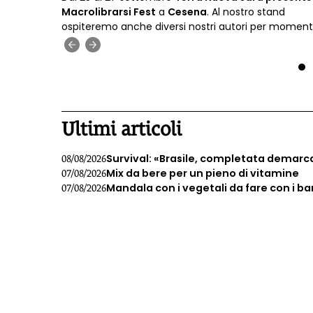
il corpo
Macrolibrarsi Fest
a
Cesena
. Al nostro stand
ospiteremo anche diversi nostri autori per moment
firmacopie
.
‹
›
1
Ultimi articoli
Survival: «Brasile, completata demarc
08/08/2026
Mix da bere per un pieno di vitamine
07/08/2026
Mandala con i vegetali da fare con i b
07/08/2026