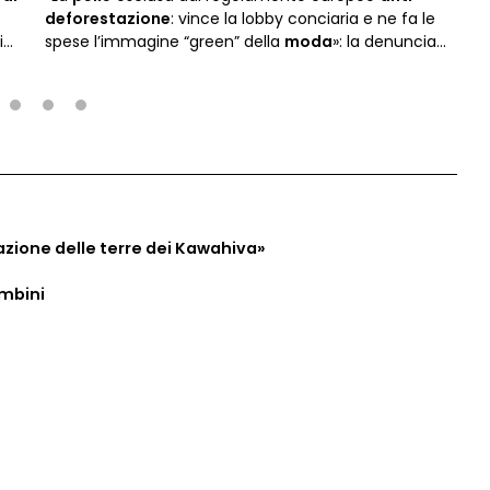
deforestazione
: vince la lobby conciaria e ne fa le
i
spese l’immagine “green” della
moda
»: la denuncia
della Lav.
2
3
4
azione delle terre dei Kawahiva»
ambini