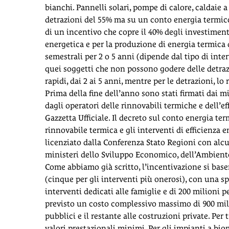
bianchi. Pannelli solari, pompe di calore, caldaie
detrazioni del 55% ma su un conto energia termico, 
di un incentivo che copre il 40% degli investimenti
energetica e per la produzione di energia termica d
semestrali per 2 o 5 anni (dipende dal tipo di inte
quei soggetti che non possono godere delle detrazi
rapidi, dai 2 ai 5 anni, mentre per le detrazioni, l
Prima della fine dell’anno sono stati firmati dai m
dagli operatori delle rinnovabili termiche e dell’e
Gazzetta Ufficiale. Il decreto sul conto energia te
rinnovabile termica e gli interventi di efficienza 
licenziato dalla Conferenza Stato Regioni con alc
ministeri dello Sviluppo Economico, dell’Ambiente 
Come abbiamo già scritto, l’incentivazione si base
(cinque per gli interventi più onerosi), con una s
interventi dedicati alle famiglie e di 200 milioni 
previsto un costo complessivo massimo di 900 milion
pubblici e il restante alle costruzioni private. Per 
valori prestazionali minimi. Per gli impianti a bio