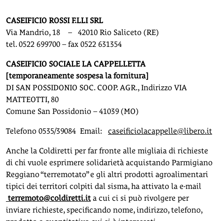
CASEIFICIO ROSSI F.LLI SRL
Via Mandrio, 18 – 42010 Rio Saliceto (RE)
tel. 0522 699700 – fax 0522 631354
CASEIFICIO SOCIALE LA CAPPELLETTA
[temporaneamente sospesa la fornitura]
DI SAN POSSIDONIO SOC. COOP. AGR., Indirizzo VIA
MATTEOTTI, 80
Comune San Possidonio – 41039 (MO)
Telefono 0535/39084 Email:
caseificiolacappelle@libero.it
Anche la Coldiretti per far fronte alle migliaia di richieste
di chi vuole esprimere solidarietà acquistando Parmigiano
Reggiano “terremotato” e gli altri prodotti agroalimentari
tipici dei territori colpiti dal sisma, ha attivato la e-mail
terremoto@coldiretti.it
a cui ci si può rivolgere per
inviare richieste, specificando nome, indirizzo, telefono,