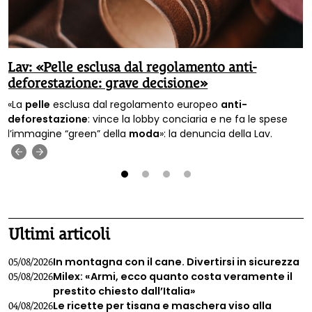
Lav: «Pelle esclusa dal regolamento anti-
deforestazione: grave decisione»
«La
pelle
esclusa dal regolamento europeo
anti-
deforestazione
: vince la lobby conciaria e ne fa le spese
l’immagine “green” della
moda
»: la denuncia della Lav.
‹
›
1
2
3
4
Ultimi articoli
In montagna con il cane. Divertirsi in sicurezza
05/08/2026
Milex: «Armi, ecco quanto costa veramente il
05/08/2026
prestito chiesto dall’Italia»
Le ricette per tisana e maschera viso alla
04/08/2026