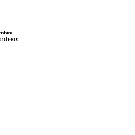
ambini
arsi Fest