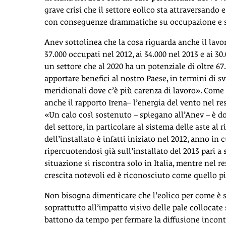
grave crisi che il settore eolico sta attraversando 
con conseguenze drammatiche su occupazione e 
Anev sottolinea che la cosa riguarda anche il lavoro
37.000 occupati nel 2012, ai 34.000 nel 2013 e ai 30.
un settore che al 2020 ha un potenziale di oltre 67
apportare benefici al nostro Paese, in termini di s
meridionali dove c’è più carenza di lavoro». Come m
anche il rapporto Irena– l’energia del vento nel r
«Un calo così sostenuto – spiegano all’Anev – è do
del settore, in particolare al sistema delle aste al 
dell’installato è infatti iniziato nel 2012, anno in
ripercuotendosi già sull’installato del 2013 pari a
situazione si riscontra solo in Italia, mentre nel r
crescita notevoli ed è riconosciuto come quello pi
Non bisogna dimenticare che l’eolico per come è st
soprattutto all’impatto visivo delle pale collocate 
battono da tempo per fermare la diffusione incontro