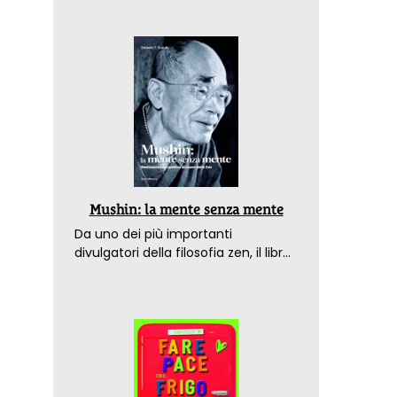
Mushin: la mente senza mente
Da uno dei più importanti
divulgatori della filosofia zen, il libro
che spiega come raggiungere il
benessere nel mondo moderno