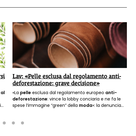
si
Lav: «Pelle esclusa dal regolamento anti-
deforestazione: grave decisione»
 al
«La
pelle
esclusa dal regolamento europeo
anti-
deforestazione
: vince la lobby conciaria e ne fa le
i
spese l’immagine “green” della
moda
»: la denuncia
della Lav.
2
3
4