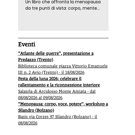
protezione dell’ambiente,
Un libro che affronta la menopausa
da tre punti di vista: corpo, mente
ed emozioni. Con ricette e
tecniche di consapevolezza, per il
benessere della donna
Eventi
"Atlante delle guerre", presentazione a
Predazzo (Trento)
Biblioteca comunale piazza Vittorio Emanuele
III n. 2 Avio (Trento) - il 18/08/2026
Festa della luna 2026: celebrare il
rallentamento e la riconnessione interiore
Salaiola di Arcidosso Monte Amiata - dal
08/08/2026 al 09/08/2026
"Menopausa: corpo, voce, potere", workshop a
Silandro (Bolzano)
Basis via Corzes 97 Silandro (Bolzano) - il
08/08/2026