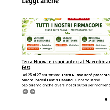
Leggi anche
asini:
Terra Nuova e i suoi autori al Macrolibrar
Fest
tina
Dal 25 al 27 settembre
Terra Nuova sarà presente
il corpo
Macrolibrarsi Fest
a
Cesena
. Al nostro stand
ospiteremo anche diversi nostri autori per moment
firmacopie
.
‹
›
1