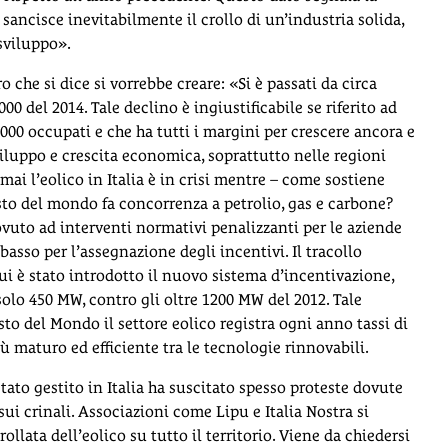
e sancisce inevitabilmente il crollo di un’industria solida,
sviluppo».
 che si dice si vorrebbe creare: «Si è passati da circa
000 del 2014. Tale declino è ingiustificabile se riferito ad
.000 occupati e che ha tutti i margini per crescere ancora e
viluppo e crescita economica, soprattutto nelle regioni
ai l’eolico in Italia è in crisi mentre – come sostiene
esto del mondo fa concorrenza a petrolio, gas e carbone?
vuto ad interventi normativi penalizzanti per le aziende
ribasso per l’assegnazione degli incentivi. Il tracollo
 cui è stato introdotto il nuovo sistema d’incentivazione,
 solo 450 MW, contro gli oltre 1200 MW del 2012. Tale
esto del Mondo il settore eolico registra ogni anno tassi di
ù maturo ed efficiente tra le tecnologie rinnovabili.
ato gestito in Italia ha suscitato spesso proteste dovute
sui crinali. Associazioni come Lipu e Italia Nostra si
llata dell’eolico su tutto il territorio. Viene da chiedersi