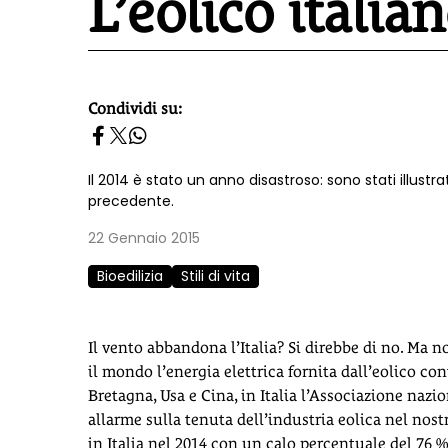
L’eolico italia
Condividi su:
homepage h2
Il 2014 è stato un anno disastroso: sono stati illustr
precedente.
22 Gennaio 2015
Bioedilizia
Stili di vita
Il vento abbandona l’Italia? Si direbbe di no. Ma n
il mondo l’energia elettrica fornita dall’eolico c
Bretagna, Usa e Cina, in Italia l’Associazione naz
allarme sulla tenuta dell’industria eolica nel nost
in Italia nel 2014 con un calo percentuale del 76 