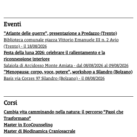
1
2
3
4
5
Eventi
"Atlante delle guerre", presentazione a Predazzo (Trento)
Biblioteca comunale piazza Vittorio Emanuele III n. 2 Avio
(Trento) - il 18/08/2026
Festa della luna 2026: celebrare il rallentamento e la
riconnessione interiore
Salaiola di Arcidosso Monte Amiata - dal 08/08/2026 al 09/08/2026
"Menopausa: corpo, voce, potere", workshop a Silandro (Bolzano)
Basis via Corzes 97 Silandro (Bolzano) - il 08/08/2026
Corsi
Cambia vita camminando nella natura: il percorso “Passi che
Trasformano”
Master in EcoCounseling
Master di Biodinamica Craniosacrale