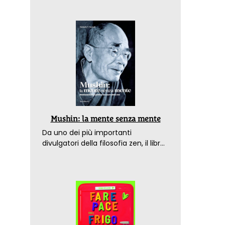
Mushin: la mente senza mente
Da uno dei più importanti
divulgatori della filosofia zen, il libro
che spiega come raggiungere il
benessere nel mondo moderno