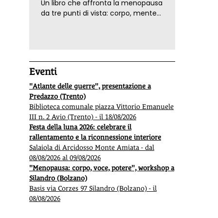
Un libro che affronta la menopausa
Ripensare la relazione con cavalli e asini:
Apre 
da tre punti di vista: corpo, mente
rivedi il webinar
ed emozioni. Con ricette e
Rivedi qui il
webinar
con la dottoressa
Valentina
Apre a
tecniche di consapevolezza, per il
Mauriello, "In relazione con asini e cavalli: il corpo
tra
Nat
benessere della donna
come elemento centrale".
Rombo
Eventi
"Atlante delle guerre", presentazione a
Predazzo (Trento)
Biblioteca comunale piazza Vittorio Emanuele
III n. 2 Avio (Trento) - il 18/08/2026
Festa della luna 2026: celebrare il
rallentamento e la riconnessione interiore
Salaiola di Arcidosso Monte Amiata - dal
08/08/2026 al 09/08/2026
"Menopausa: corpo, voce, potere", workshop a
Silandro (Bolzano)
Basis via Corzes 97 Silandro (Bolzano) - il
08/08/2026