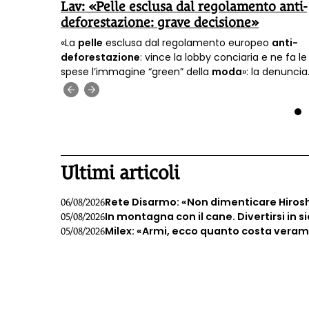
Lav: «Pelle esclusa dal regolamento anti-
deforestazione: grave decisione»
borazione
«La
pelle
esclusa dal regolamento europeo
anti-
ato
deforestazione
: vince la lobby conciaria e ne fa le
spese l’immagine “green” della
moda
»: la denuncia
della Lav.
‹
›
1
Ultimi articoli
Rete Disarmo: «Non dimenticare Hiros
06/08/2026
In montagna con il cane. Divertirsi in s
05/08/2026
Milex: «Armi, ecco quanto costa veramen
05/08/2026