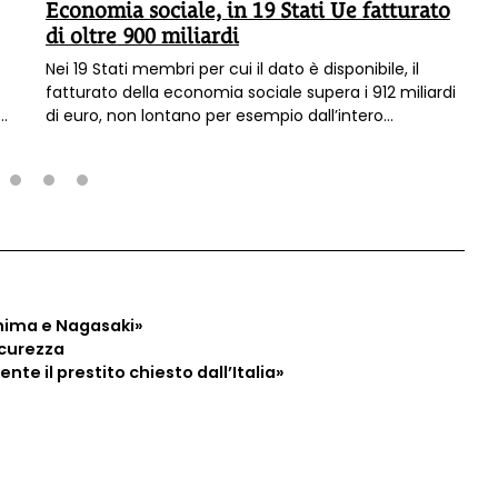
Economia sociale, in 19 Stati Ue fatturato
di oltre 900 miliardi
Nei 19 Stati membri per cui il dato è disponibile, il
fatturato della economia sociale supera i 912 miliardi
di euro, non lontano per esempio dall’intero
comparto automotive, senza contare che si tratta
dell’infrastruttura invisibile che regge la qualità della
vita in Italia e in Europa, dagli asili nido, all’assistenza
agli anziani e alle persone non autosufficienti, dalla
2
3
4
protezione dell’ambiente,
hima e Nagasaki»
icurezza
te il prestito chiesto dall’Italia»