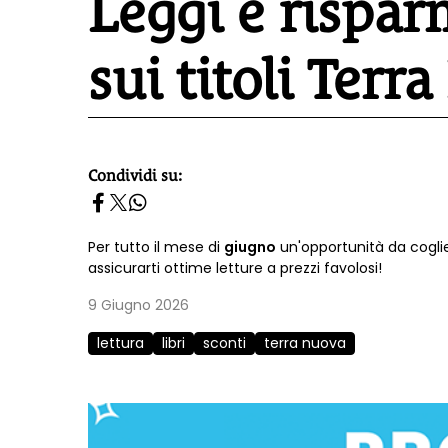
Leggi e rispar
sui titoli Terr
Condividi su:
homepage h2
Per tutto il mese di
giugno
un'opportunità da coglier
assicurarti ottime letture a prezzi favolosi!
9 Giugno 2026
lettura
libri
sconti
terra nuova