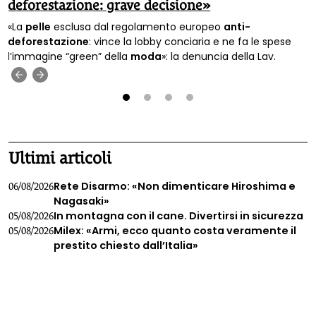
deforestazione: grave decisione»
«La
pelle
esclusa dal regolamento europeo
anti-
deforestazione
: vince la lobby conciaria e ne fa le spese
l’immagine “green” della
moda
»: la denuncia della Lav.
‹
›
1
2
3
4
Ultimi articoli
Rete Disarmo: «Non dimenticare Hiroshima e
06/08/2026
Nagasaki»
In montagna con il cane. Divertirsi in sicurezza
05/08/2026
Milex: «Armi, ecco quanto costa veramente il
05/08/2026
prestito chiesto dall’Italia»