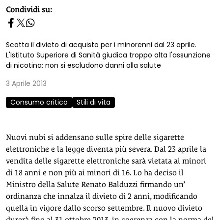
homepage h2
Condividi su:
Scatta il divieto di acquisto per i minorenni dal 23 aprile.
L'Istituto Superiore di Sanità giudica troppo alta l'assunzione
di nicotina: non si escludono danni alla salute
3 Aprile 2013
Consumo critico
Stili di vita
Nuovi nubi si addensano sulle spire delle sigarette
elettroniche e la legge diventa più severa. Dal 23 aprile la
vendita delle sigarette elettroniche sarà vietata ai minori
di 18 anni e non più ai minori di 16. Lo ha deciso il
Ministro della Salute Renato Balduzzi firmando un’
ordinanza che innalza il divieto di 2 anni, modificando
quella in vigore dallo scorso settembre. Il nuovo divieto
durerà fino al 31 ottobre 2013, in coerenza con la norma del