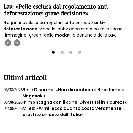
Lav: «Pelle esclusa dal regolamento anti-
deforestazione: grave decisione»
«La
pelle
esclusa dal regolamento europeo
anti-
deforestazione
: vince la lobby conciaria e ne fa le spese
l’immagine “green” della
moda
»: la denuncia della Lav.
‹
›
1
2
3
4
Ultimi articoli
Rete Disarmo: «Non dimenticare Hiroshima e
06/08/2026
Nagasaki»
In montagna con il cane. Divertirsi in sicurezza
05/08/2026
Milex: «Armi, ecco quanto costa veramente il
05/08/2026
prestito chiesto dall’Italia»