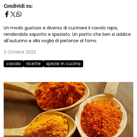
homepage h2
Condividi su:
Un modo gustoso e diverso di cucinare il cavolo rapa,
rendendolo saporito e speziato. Un piatto che ben si addice
all'autunno e alla voglia di pietanze al forno.
3 Ottobre 2022
cavolo
ricette
spezie in cucina