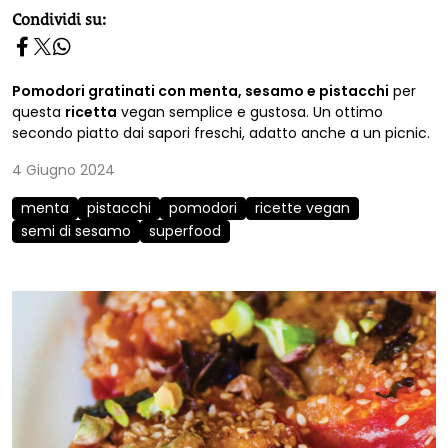
homepage h2
Condividi su:
Pomodori gratinati con menta, sesamo e pistacchi
per
questa
ricetta
vegan semplice e gustosa. Un ottimo
secondo piatto dai sapori freschi, adatto anche a un picnic.
4 Giugno 2024
menta
pistacchi
pomodori
ricette vegan
semi di sesamo
superfood