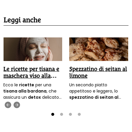
Leggi anche
Le ricette per tisana e
Spezzatino di seitan al
maschera viso alla
limone
bardana
Ecco le
ricette
per una
Un secondo piatto
tisana alla bardana
, che
appetitoso e leggero, lo
assicura un
detox
delicato,
spezzatino di seitan al
e la
maschera per il viso
limone
è perfetto abbinato
‹
›
che purifica la pelle.
con verdure di stagione.
Ecco come prepararlo
(poiché il seitan contiene
1
2
3
4
glutine, è meglio non