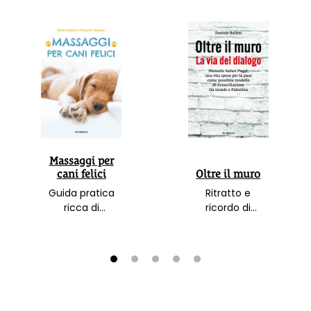
Massaggi per
cani felici
Oltre il muro
Guida pratica
Ritratto e
ricca di
ricordo di
immagini per
Manuela Sadun
curare e offrire
Paggi e della
benessere al
sua vita spesa
proprio amico a
per la pace
1
2
3
4
5
4 zampe