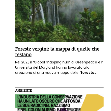
Foreste vergini: la mappa di quelle che
restano
Nel 2021, il “Global mapping hub” di Greenpeace e l’
Università del Maryland hanno lavorato alla
creazione di una nuova mappa delle “
foreste
vergini
” rimanenti sul nostro Pianeta, che mostra
come e con quale velocità sono scomparse negli
ultimi 20 anni e quanto velocemente potrebbe
AMBIENTE
continuare a diminuire la loro estensione.