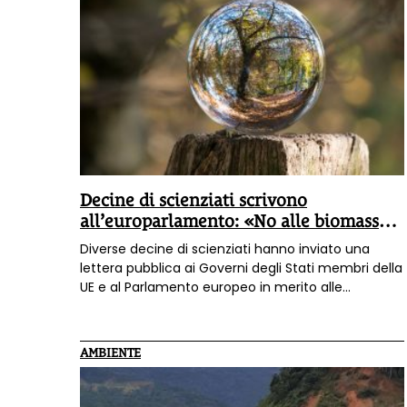
Decine di scienziati scrivono
all’europarlamento: «No alle biomasse
per uso energetico»
Diverse decine di scienziati hanno inviato una
lettera pubblica ai Governi degli Stati membri della
UE e al Parlamento europeo in merito alle
preoccupazioni sulle disposizioni in materia di
bioenergia del piano “FIT for 55”, esortando i
membri del Parlamento europeo a modificarle. In
AMBIENTE
Italia l
’Osservatorio Interdisciplinare sulla
Bioeconomia
ha inviato la lettera ai parlamentari,
al premier e ai ministri chiedendo la loro