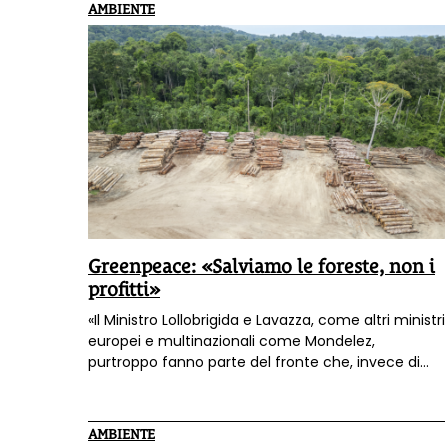
AMBIENTE
Greenpeace: «Salviamo le foreste, non i
profitti»
«Il Ministro Lollobrigida e Lavazza, come altri ministri
europei e multinazionali come Mondelez,
purtroppo fanno parte del fronte che, invece di
concentrarsi sull’attuazione del
Regolamento
europeo per smettere di importare
deforestazione
(EUDR), vorrebbe indebolirlo»: lo
AMBIENTE
denuncia Greenpeace in una nota.