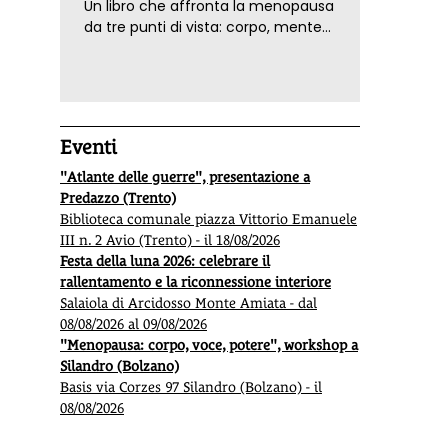
Un libro che affronta la menopausa
da tre punti di vista: corpo, mente
ed emozioni. Con ricette e
tecniche di consapevolezza, per il
benessere della donna
Eventi
"Atlante delle guerre", presentazione a
Predazzo (Trento)
Biblioteca comunale piazza Vittorio Emanuele
III n. 2 Avio (Trento) - il 18/08/2026
Festa della luna 2026: celebrare il
rallentamento e la riconnessione interiore
Salaiola di Arcidosso Monte Amiata - dal
08/08/2026 al 09/08/2026
"Menopausa: corpo, voce, potere", workshop a
Silandro (Bolzano)
Basis via Corzes 97 Silandro (Bolzano) - il
08/08/2026