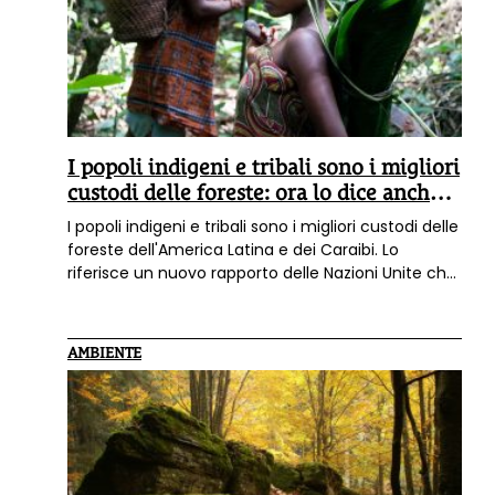
I popoli indigeni e tribali sono i migliori
custodi delle foreste: ora lo dice anche
l’Onu
I popoli indigeni e tribali sono i migliori custodi delle
foreste dell'America Latina e dei Caraibi. Lo
riferisce un nuovo rapporto delle Nazioni Unite che
sottolinea il ruolo svolto da queste comunità nella
lotta alla deforestazione, alla biodiversità e alla
riduzione delle emissioni di gas serra. Una tesi
AMBIENTE
sostenuta da anni dall'organizzazione Survival
International.