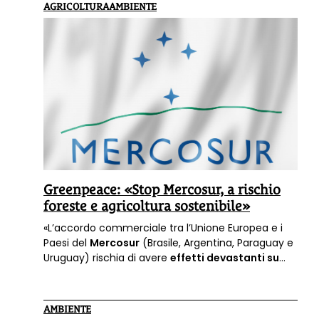
AGRICOLTURA
AMBIENTE
Greenpeace: «Stop Mercosur, a rischio
foreste e agricoltura sostenibile»
«L’accordo commerciale tra l’Unione Europea e i
Paesi del
Mercosur
(Brasile, Argentina, Paraguay e
Uruguay) rischia di avere
effetti devastanti su
ambiente, clima e agricoltura sostenibile
mentre a guadagnarci sarebbero solo pochi
colossi agroindustriali
»: lo denuncia Greenpeace.
AMBIENTE