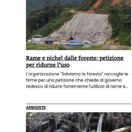
attivazione a sostegno della richiesta degli
scienziati.
Rame e nichel dalle foreste: petizione
per ridurne l’uso
L'organizzazione "Salviamo la foresta" raccoglie le
firme per una petizione che chiede al governo
tedesco di ridurre fortemente l'utilizzo di rame e
nichel che viene estratto dalle foreste, attività che
ha un impatto molto pesante su quegli
ecosistemi.
AMBIENTE