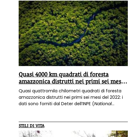
Quasi 4000 km quadrati di foresta
amazzonica distrutti nei primi sei mesi
del 2022
Quasi quattromila chilometri quadrati di foresta
amazzonica distrutti nei primi sei mesi del 2022: i
dati sono forniti dal Deter dell’INPE (
National
Institute for Space Research
). È il quarto anno
consecutivo con record di deforestazione nello
stesso periodo.
STILI DI VITA