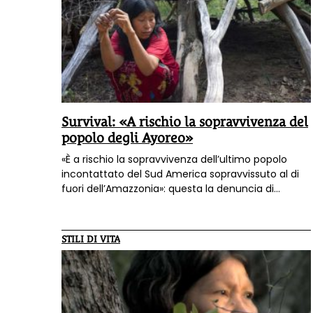
Survival: «A rischio la sopravvivenza del
popolo degli Ayoreo»
«È a rischio la sopravvivenza dell’ultimo popolo
incontattato del Sud America sopravvissuto al di
fuori dell’Amazzonia»: questa la denuncia di
Survival International, organizzazione che da anni
si impegna sul fronte della salvaguardia dei diritti
dei popoli nativi.
STILI DI VITA