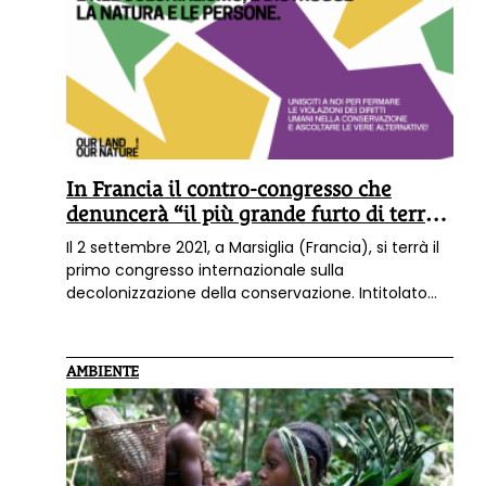
In Francia il contro-congresso che
denuncerà “il più grande furto di terra
del pianeta”
Il 2 settembre 2021, a Marsiglia (Francia), si terrà il
primo congresso internazionale sulla
decolonizzazione della conservazione. Intitolato
“Our Land, Our Nature”, vi parteciperanno relatori e
rappresentanti indigeni da 18 diversi paesi del
mondo per condividere prove e testimonianze
AMBIENTE
dirette dei furti di terra e delle atrocità compiuti
nel nome della conservazione, e per proporre un
modello di conservazione alternativo.