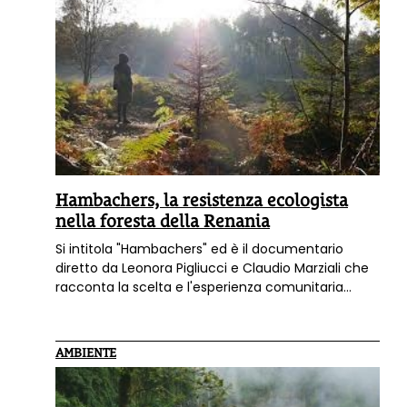
Hambachers, la resistenza ecologista
nella foresta della Renania
Si intitola "Hambachers" ed è il documentario
diretto da Leonora Pigliucci e Claudio Marziali che
racconta la scelta e l'esperienza comunitaria
particolarissima degli "hambachers", che
sperimentano un modello unico di resistenza
ecologista nella millenaria foresta dell'Hambach
AMBIENTE
nel cuore dell'Europa.