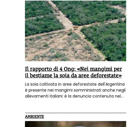
Il rapporto di 4 Ong: «Nei mangimi per
il bestiame la soia da aree deforestate»
La soia coltivata in aree deforestate dell'Argentina
è presente nei mangimi somministrati anche negli
allevamenti italiani: è la denuncia contenuta nel
rapporto di 4 Ong, Periodistas por el Planeta,
Madre Brava, Somos Monte e Fair Watch.
AMBIENTE