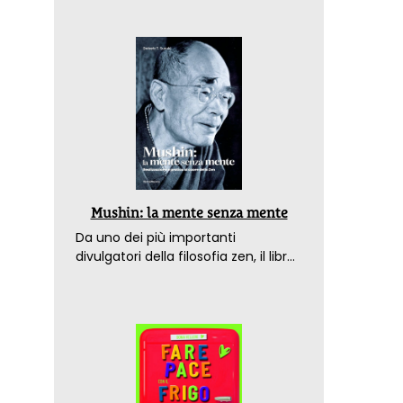
Mushin: la mente senza mente
Da uno dei più importanti
divulgatori della filosofia zen, il libro
che spiega come raggiungere il
benessere nel mondo moderno