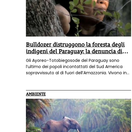
Bulldozer distruggono la foresta degli
indigeni del Paraguay: la denuncia di
Survival
Gli Ayoreo-Totobiegosode del Paraguay sono
l’ultimo dei popoli incontattati del Sud America
sopravvissuto al di fuori dell’Amazzonia. Vivono in
un’isola di verde «in continua diminuzione perchè
i
bulldozer stanno distruggendo la foresta
tutt’intorno a ritmi vertiginosi
per far spazio agli
AMBIENTE
allevamenti di bestiame» denuncia Survival
International che da anni protegge i diritti dei
popoli nativi nel mondo.