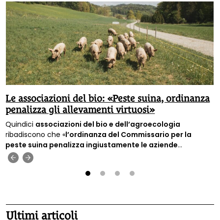
Le associazioni del bio: «Peste suina, ordinanza
penalizza gli allevamenti virtuosi»
Quindici
associazioni del bio e dell’agroecologia
ribadiscono che «
l’ordinanza del Commissario per la
peste suina penalizza ingiustamente le aziende
estensive
», cioè quelle aziende c
he allevano gli animali nel
‹
›
rispetto delle loro esigenze e dell’ambiente.
1
2
3
4
Ultimi articoli