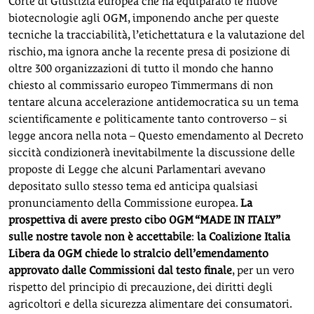
Corte di Giustizia europea che ha equiparato le nuove
biotecnologie agli OGM, imponendo anche per queste
tecniche la tracciabilità, l’etichettatura e la valutazione del
rischio, ma ignora anche la recente presa di posizione di
oltre 300 organizzazioni di tutto il mondo che hanno
chiesto al commissario europeo Timmermans di non
tentare alcuna accelerazione antidemocratica su un tema
scientificamente e politicamente tanto controverso – si
legge ancora nella nota – Questo emendamento al Decreto
siccità condizionerà inevitabilmente la discussione delle
proposte di Legge che alcuni Parlamentari avevano
depositato sullo stesso tema ed anticipa qualsiasi
pronunciamento della Commissione europea.
La
prospettiva di avere presto cibo OGM “MADE IN ITALY”
sulle nostre tavole non è accettabile
:
la Coalizione Italia
Libera da OGM chiede lo stralcio dell’emendamento
approvato dalle Commissioni dal testo finale
, per un vero
rispetto del principio di precauzione, dei diritti degli
agricoltori e della sicurezza alimentare dei consumatori.