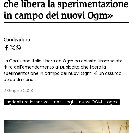
che libera la sperimentazione
in campo dei nuovi Ogm»
homepage h2
Condividi su:
La Coalizione Italia Libera da Ogm ha chiesto l'immediato
ritiro dell'emendamento al DL siccità che libera la
sperimentazione in campo dei nuovi Ogm: «È un assurdo
colpo di mano».
2 Giugno 2023
agricoltura intensiva
nbt
ngt
nuovi OGM
ogm