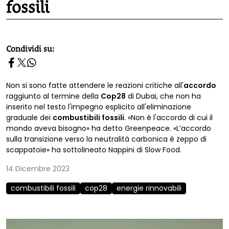
fossili
homepage h2
Condividi su:
Non si sono fatte attendere le reazioni critiche all'
accordo
raggiunto al termine della
Cop28
di Dubai, che non ha
inserito nel testo l'impegno esplicito all'eliminazione
graduale dei
combustibili fossili
. «Non è l'accordo di cui il
mondo aveva bisogno» ha detto Greenpeace. «L’accordo
sulla transizione verso la neutralità carbonica è zeppo di
scappatoie» ha sottolineato Nappini di Slow Food.
14 Dicembre 2023
combustibili fossili
cop28
energie rinnovabili