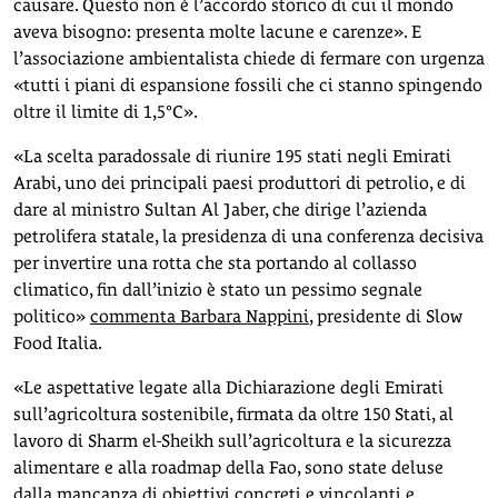
causare. Questo non è l’accordo storico di cui il mondo
aveva bisogno: presenta molte lacune e carenze». E
l’associazione ambientalista chiede di fermare con urgenza
«tutti i piani di espansione fossili che ci stanno spingendo
oltre il limite di 1,5°C».
«La scelta paradossale di riunire 195 stati negli Emirati
Arabi, uno dei principali paesi produttori di petrolio, e di
dare al ministro Sultan Al Jaber, che dirige l’azienda
petrolifera statale, la presidenza di una conferenza decisiva
per invertire una rotta che sta portando al collasso
climatico, fin dall’inizio è stato un pessimo segnale
politico»
commenta Barbara Nappini
, presidente di Slow
Food Italia.
«Le aspettative legate alla Dichiarazione degli Emirati
sull’agricoltura sostenibile, firmata da oltre 150 Stati, al
lavoro di Sharm el-Sheikh sull’agricoltura e la sicurezza
alimentare e alla roadmap della Fao, sono state deluse
dalla mancanza di obiettivi concreti e vincolanti e