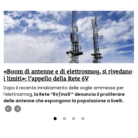
«Boom di antenne e di elettrosmog, si rivedano
i limiti»: l’appello della Rete 6V
Dopo il recente innalzamento delle soglie ammesse per
l'elettrosmog,
la Rete “6V/mx6’” denuncia il proliferare
delle antenne che espongono la popolazione a livelli
sempre più alti di inquinamento elettromagnetico e
‹
›
chiede il ripristino di limiti di legge più bassi.
1
2
3
4