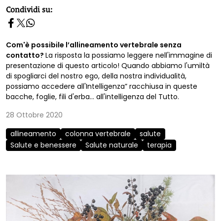
homepage h2
Condividi su:
Com'è possibile l’allineamento vertebrale senza
contatto?
La risposta la possiamo leggere nell'immagine di
presentazione di questo articolo! Quando abbiamo l'umiltà
di spogliarci del nostro ego, della nostra individualità,
possiamo accedere all'Intelligenza” racchiusa in queste
bacche, foglie, fili d'erba... all'intelligenza del Tutto.
28 Ottobre 2020
allineamento
colonna vertebrale
salute
Salute e benessere
Salute naturale
terapia