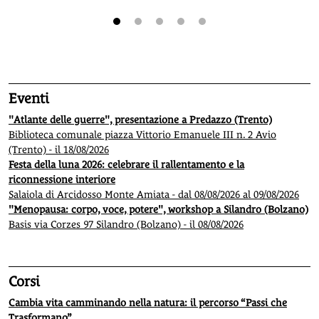
1
2
3
4
5
Eventi
"Atlante delle guerre", presentazione a Predazzo (Trento)
Biblioteca comunale piazza Vittorio Emanuele III n. 2 Avio
(Trento) - il 18/08/2026
Festa della luna 2026: celebrare il rallentamento e la
riconnessione interiore
Salaiola di Arcidosso Monte Amiata - dal 08/08/2026 al 09/08/2026
"Menopausa: corpo, voce, potere", workshop a Silandro (Bolzano)
Basis via Corzes 97 Silandro (Bolzano) - il 08/08/2026
Corsi
Cambia vita camminando nella natura: il percorso “Passi che
Trasformano”