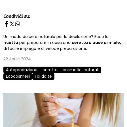
homepage h2
Condividi su:
Un modo dolce e naturale per la depilazione? Ecco la
ricetta
per preparare in casa una
ceretta a base di miele,
di facile impiego e di veloce preparazione.
22 Aprile 2024
Autoproduzione
ceretta
cosmetici naturali
Ecocosmesi
Fai da te