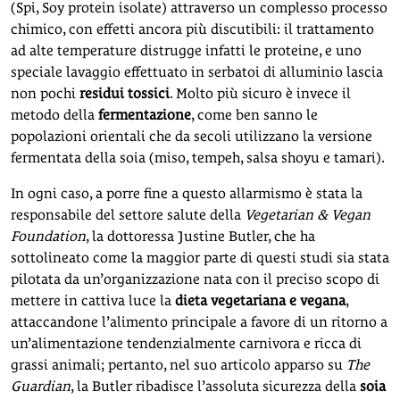
(Spi, Soy protein isolate) attraverso un complesso processo
chimico, con effetti ancora più discutibili: il trattamento
ad alte temperature distrugge infatti le proteine, e uno
speciale lavaggio effettuato in serbatoi di alluminio lascia
non pochi
residui tossici
. Molto più sicuro è invece il
metodo della
fermentazione
, come ben sanno le
popolazioni orientali che da secoli utilizzano la versione
fermentata della soia (miso, tempeh, salsa shoyu e tamari).
In ogni caso, a porre fine a questo allarmismo è stata la
responsabile del settore salute della
Vegetarian & Vegan
Foundation
, la dottoressa Justine Butler, che ha
sottolineato come la maggior parte di questi studi sia stata
pilotata da un’organizzazione nata con il preciso scopo di
mettere in cattiva luce la
dieta vegetariana e vegana
,
attaccandone l’alimento principale a favore di un ritorno a
un’alimentazione tendenzialmente carnivora e ricca di
grassi animali; pertanto, nel suo articolo apparso su
The
Guardian
, la Butler ribadisce l’assoluta sicurezza della
soia