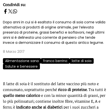
homepage h2
Condividi su:
Dopo anni in cui si è esaltato il consumo di soia come valida
alternativa ai prodotti di origine animale, per l’elevata
presenza di proteine, grassi benefici e isoflavoni, negli ultimi
anni si è delineata una corrente di pensiero che tende
invece a demonizzare il consumo di questo antico legume.
8 Marzo 2017
Alimentazione sana
franco berrino
latte di soia
Salute e benessere
Il latte di soia è il sostituto del latte vaccino più noto e
consumato, soprattutto perché
ricco di proteine
. Tra tutti è
quello meno calorico
e con la minor quantità di grassi, per
lo più polinsaturi; contiene inoltre fibre, vitamine E, A e
ferro; è
indicato anche ai diabetici
per i suoi zuccheri a