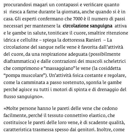
procurandosi magari un contapassi e veriﬁcare quanto
si riesca a farne durante la giornata, anche quando si è in
casa. Gli esperti confermano che 7000 è il numero di passi
necessari per mantenere la
circolazione sanguigna
attiva
e le gambe in salute, toniﬁcare il cuore, smaltire ritenzione
idrica e cellulite – spiega la dottoressa Ranieri – La
circolazione del sangue nelle vene è favorita dall’attività
del cuore, da una respirazione adeguata (possibilmente
diaframmatica) e dalle contrazioni dei muscoli scheletrici
che comprimono e “massaggiano” le vene (la cosiddetta
“pompa muscolare”). Un’attività ﬁsica costante e regolare,
come la camminata a passo sostenuto, sgonﬁa le gambe
perché agisce su tutti i motori di spinta e di drenaggio del
ﬂusso sanguigno».
«Molte persone hanno le pareti delle vene che cedono
facilmente, perché il tessuto connettivo elastico, che
costituisce le pareti delle loro vene, è di scadente qualità,
caratteristica trasmessa spesso dai genitori. Inoltre, come