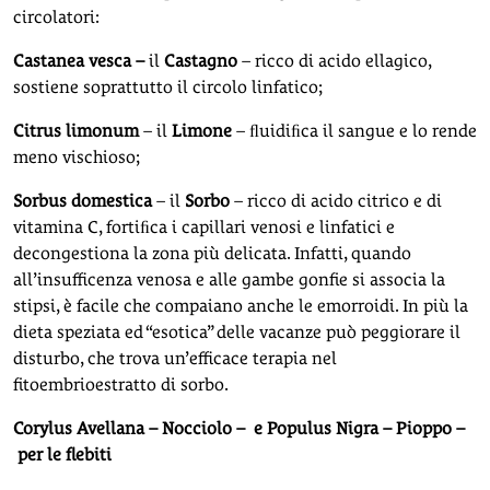
circolatori:
Castanea vesca –
il
Castagno
– ricco di acido ellagico,
sostiene soprattutto il circolo linfatico;
Citrus limonum
– il
Limone
– ﬂuidiﬁca il sangue e lo rende
meno vischioso;
Sorbus domestica
– il
Sorbo
– ricco di acido citrico e di
vitamina C, fortiﬁca i capillari venosi e linfatici e
decongestiona la zona più delicata. Infatti, quando
all’insufficenza venosa e alle gambe gonfie si associa la
stipsi, è facile che compaiano anche le emorroidi. In più la
dieta speziata ed “esotica” delle vacanze può peggiorare il
disturbo, che trova un’efficace terapia nel
fitoembrioestratto di sorbo.
Corylus Avellana – Nocciolo – e Populus Nigra – Pioppo –
per le flebiti