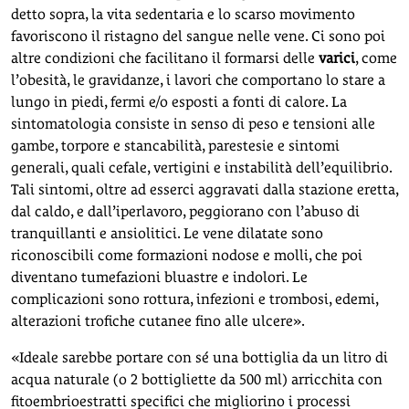
detto sopra, la vita sedentaria e lo scarso movimento
favoriscono il ristagno del sangue nelle vene. Ci sono poi
altre condizioni che facilitano il formarsi delle
varici
, come
l’obesità, le gravidanze, i lavori che comportano lo stare a
lungo in piedi, fermi e/o esposti a fonti di calore. La
sintomatologia consiste in senso di peso e tensioni alle
gambe, torpore e stancabilità, parestesie e sintomi
generali, quali cefale, vertigini e instabilità dell’equilibrio.
Tali sintomi, oltre ad esserci aggravati dalla stazione eretta,
dal caldo, e dall’iperlavoro, peggiorano con l’abuso di
tranquillanti e ansiolitici. Le vene dilatate sono
riconoscibili come formazioni nodose e molli, che poi
diventano tumefazioni bluastre e indolori. Le
complicazioni sono rottura, infezioni e trombosi, edemi,
alterazioni trofiche cutanee fino alle ulcere».
«Ideale sarebbe portare con sé una bottiglia da un litro di
acqua naturale (o 2 bottigliette da 500 ml) arricchita con
fitoembrioestratti specifici che migliorino i processi