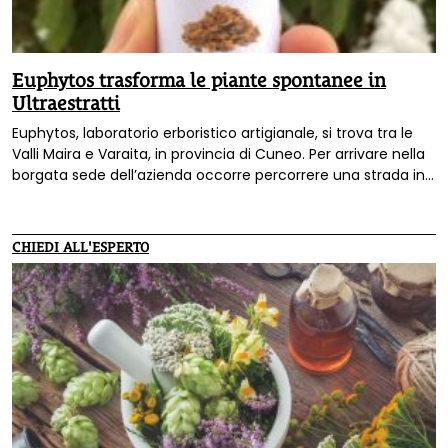
Euphytos trasforma le piante spontanee in
Ultraestratti
Euphytos, laboratorio erboristico artigianale, si trova tra le
Valli Maira e Varaita, in provincia di Cuneo. Per arrivare nella
borgata sede dell’azienda occorre percorrere una strada in
salita in mezzo ai boschi della valle di Lemma: una piccola
valle laterale amata dai ciclisti, dai camminatori e da chi
cerca nella natura un posto speciale.
CHIEDI ALL'ESPERTO