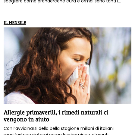
scegliere come prendercene cura e ormai sono tanti i
veterinari e gli esperti che suggeriscono alimentazione
fresca e di stagione, cure senza chimica di sintesi e grande
attenzione alle relazioni.
IL MENSILE
Allergie primaverili, i rimedi naturali ci
vengono in aiuto
Con l’avvicinarsi della bella stagione milioni di italiani
manifestano sintomi come lacrimazione, starnuti,