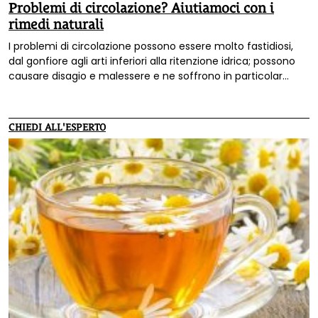
Problemi di circolazione? Aiutiamoci con i
rimedi naturali
I problemi di circolazione possono essere molto fastidiosi,
dal gonfiore agli arti inferiori alla ritenzione idrica; possono
causare disagio e malessere e ne soffrono in particolar
modo le donne. Ecco i consigli della dottoressa Sabrina
Ranieri per affrontarli con corretti stili di vita, fitoterapia e
omeopatia.
CHIEDI ALL'ESPERTO