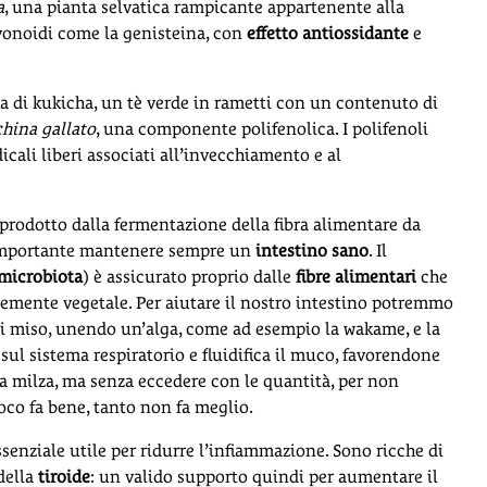
a
, una pianta selvatica rampicante appartenente alla
vonoidi come la genisteina, con
effetto antiossidante
e
 di kukicha, un tè verde in rametti con un contenuto di
china gallato
, una componente polifenolica. I polifenoli
dicali liberi associati all’invecchiamento e al
prodotto dalla fermentazione della fibra alimentare da
è importante mantenere sempre un
intestino sano
. Il
microbiota
) è assicurato proprio dalle
fibre alimentari
che
mente vegetale. Per aiutare il nostro intestino potremmo
 miso, unendo un’alga, come ad esempio la wakame, e la
sul sistema respiratorio e fluidifica il muco, favorendone
la milza, ma senza eccedere con le quantità, per non
oco fa bene, tanto non fa meglio.
senziale utile per ridurre l’infiammazione. Sono ricche di
 della
tiroide
: un valido supporto quindi per aumentare il