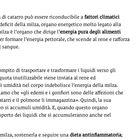
 di catarro può essere riconducibile a
fattori climatici
deficit della milza, organo energetico molto legato alla
ilza è l’organo che dirige l’
energia pura degli alimenti
per formare l’energia pettorale, che scende al rene e rafforza
il sangue.
compito di trasportare e trasformare i liquidi verso gli
quota inutilizzabile viene inviata al rene ed
 umidità nel corpo indebolisce l’energia della milza.
giamo che «gli edemi e i gonfiori sono delle affezioni che
tarri e il polmone li immagazzina». Quindi, la sua
non si accumuli umidità. E, quando questo organo
rasporto dei liquidi che si accumuleranno anche nel
 milza, sostenerla e seguire una
dieta antinfiammatoria
;