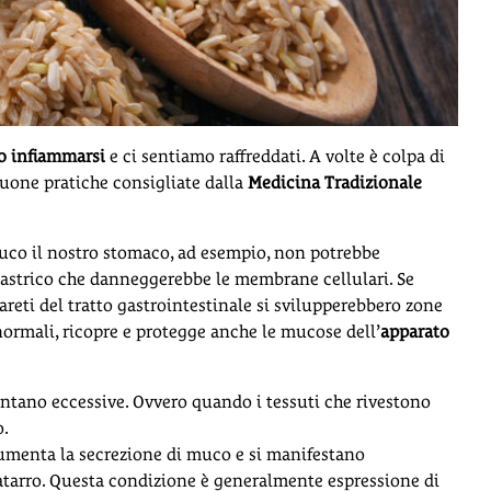
no infiammarsi
e ci sentiamo raffreddati. A volte è colpa di
 buone pratiche consigliate dalla
Medicina Tradizionale
uco il nostro stomaco, ad esempio, non potrebbe
 gastrico che danneggerebbe le membrane cellulari. Se
areti del tratto gastrointestinale si svilupperebbero zone
 normali, ricopre e protegge anche le mucose dell’
apparato
ntano eccessive. Ovvero quando i tessuti che rivestono
o.
umenta la secrezione di muco e si manifestano
catarro. Questa condizione è generalmente espressione di