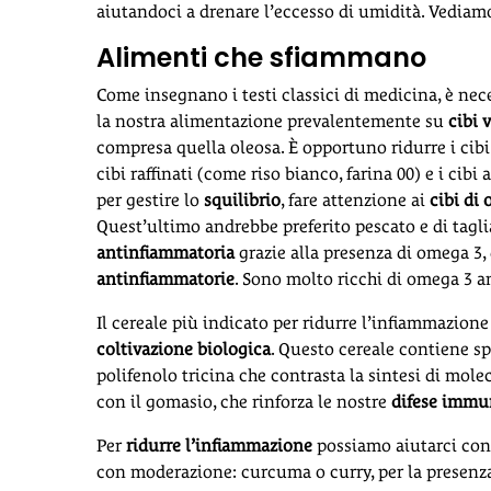
aiutandoci a drenare l’eccesso di umidità. Vedia
Alimenti che sfiammano
Come insegnano i testi classici di medicina, è nec
la nostra alimentazione prevalentemente su
cibi 
compresa quella oleosa. È opportuno ridurre i cibi
cibi raffinati (come riso bianco, farina 00) e i cib
per gestire lo
squilibrio
, fare attenzione ai
cibi di
Quest’ultimo andrebbe preferito pescato e di tagli
antinfiammatoria
grazie alla presenza di omega 3,
antinfiammatorie
. Sono molto ricchi di omega 3 an
Il cereale più indicato per ridurre l’infiammazione
coltivazione biologica
. Questo cereale contiene spe
polifenolo tricina che contrasta la sintesi di mole
con il gomasio, che rinforza le nostre
difese immu
Per
ridurre l’infiammazione
possiamo aiutarci con
con moderazione: curcuma o curry, per la presenza