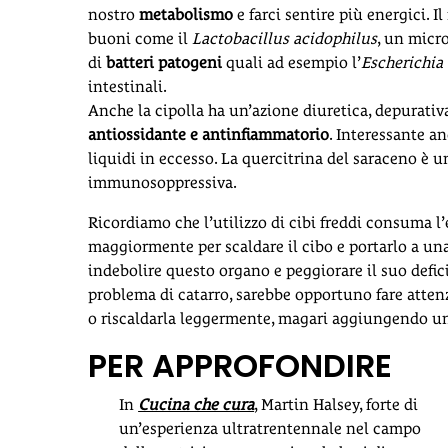
nostro
metabolismo
e farci sentire più energici. I
buoni come il
Lactobacillus acidophilus
, un micr
di
batteri patogeni
quali ad esempio l’
Escherichia 
intestinali.
Anche la cipolla ha un’azione diuretica, depurativa
antiossidante e antinfiammatorio
. Interessante an
liquidi in eccesso. La quercitrina del saraceno è 
immunosoppressiva.
Ricordiamo che l’utilizzo di cibi freddi consuma l’
maggiormente per scaldare il cibo e portarlo a una 
indebolire questo organo e peggiorare il suo defi
problema di catarro, sarebbe opportuno fare attenzi
o riscaldarla leggermente, magari aggiungendo un 
PER APPROFONDIRE
In
Cucina che cura
, Martin Halsey, forte di
un’esperienza ultratrentennale nel campo