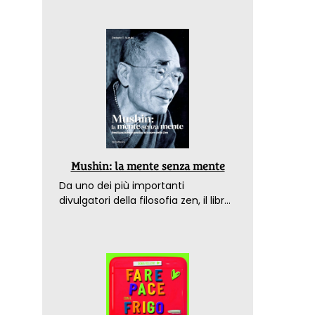
Mushin: la mente senza mente
Da uno dei più importanti
divulgatori della filosofia zen, il libro
che spiega come raggiungere il
benessere nel mondo moderno