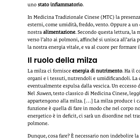
uno
stato infiammatorio
.
In Medicina Tradizionale Cinese (MTC) la presenza
esterni, come umidità, freddo, vento. Oppure a un 
nostra
alimentazione
. Secondo questa lettura, la m
verso l’alto ai polmoni, affinché si unisca all’aria 
la nostra energia vitale, e va al cuore per formare 
Il ruolo della milza
La milza ci fornisce
energia di nutrimento
. Ha il 
organi e i tessuti, nutrendoli e umidificandoli. La 
eventualmente espulsa dalla vescica. Un eccesso di
Nel
Suwen
, testo classico di Medicina Cinese, leg
appartengono alla milza. […] La milza produce i ca
funzione è quella di fare in modo che nel corpo 
energetico è in deficit, ci sarà un disordine nel t
polmone.
Dunque, cosa fare? È necessario non indebolire la