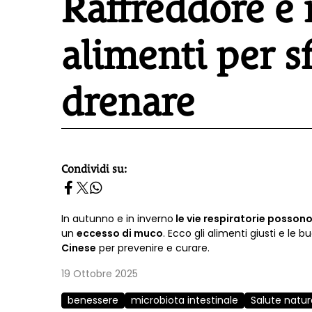
Raffreddore e 
alimenti per 
drenare
Condividi su:
homepage h2
In autunno e in inverno
le vie respiratorie posson
un
eccesso di muco
. Ecco gli alimenti giusti e le 
Cinese
per prevenire e curare.
19 Ottobre 2025
benessere
microbiota intestinale
Salute natur