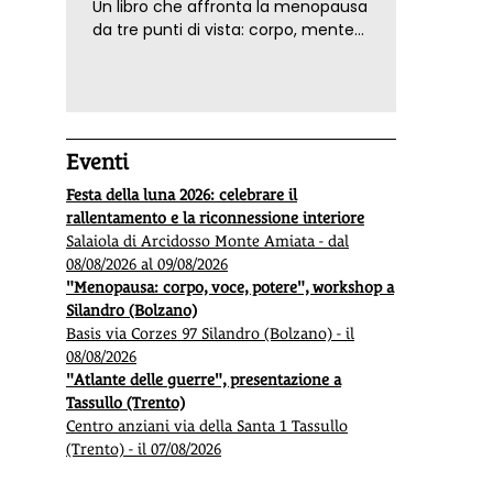
Un libro che affronta la menopausa
da tre punti di vista: corpo, mente
ed emozioni. Con ricette e
tecniche di consapevolezza, per il
benessere della donna
Eventi
Festa della luna 2026: celebrare il
rallentamento e la riconnessione interiore
Salaiola di Arcidosso Monte Amiata - dal
08/08/2026 al 09/08/2026
"Menopausa: corpo, voce, potere", workshop a
Silandro (Bolzano)
Basis via Corzes 97 Silandro (Bolzano) - il
08/08/2026
"Atlante delle guerre", presentazione a
Tassullo (Trento)
Centro anziani via della Santa 1 Tassullo
(Trento) - il 07/08/2026