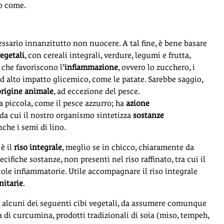
mo come.
essario innanzitutto non nuocere. A tal fine, è bene basare
vegetali
, con cereali integrali, verdure, legumi e frutta,
 che favoriscono l’
infiammazione
, ovvero lo zucchero, i
i ad alto impatto glicemico, come le patate. Sarebbe saggio,
 origine animale
, ad eccezione del pesce.
a piccola, come il pesce azzurro; ha
azione
 da cui il nostro organismo sintetizza
sostanze
che i semi di lino.
 è il
riso integrale
, meglio se in chicco, chiaramente da
cifiche sostanze, non presenti nel riso raffinato, tra cui il
cole infiammatorie. Utile accompagnare il riso integrale
nitarie
.
 alcuni dei seguenti cibi vegetali, da assumere comunque
 di curcumina, prodotti tradizionali di soia (miso, tempeh,