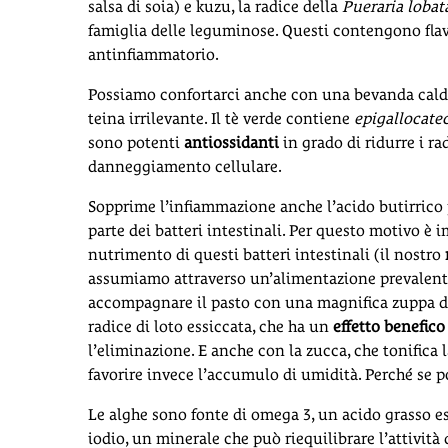
salsa di soia) e kuzu, la radice della
Pueraria lobat
famiglia delle leguminose. Questi contengono fla
antinfiammatorio.
Possiamo confortarci anche con una bevanda calda
teina irrilevante. Il tè verde contiene
epigallocate
sono potenti
antiossidanti
in grado di ridurre i ra
danneggiamento cellulare.
Sopprime l’infiammazione anche l’acido butirrico 
parte dei batteri intestinali. Per questo motivo 
nutrimento di questi batteri intestinali (il nostro
assumiamo attraverso un’alimentazione prevalente
accompagnare il pasto con una magnifica zuppa di
radice di loto essiccata, che ha un
effetto benefico
l’eliminazione. E anche con la zucca, che tonifica 
favorire invece l’accumulo di umidità. Perché se p
Le alghe sono fonte di omega 3, un acido grasso es
iodio, un minerale che può riequilibrare l’attività