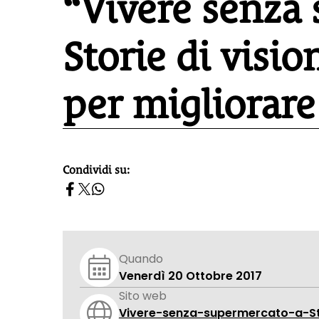
“Vivere senza
Storie di visio
per migliorar
Condividi su:
homepage h2
Quando
Venerdì 20 Ottobre 2017
Sito web
Vivere-senza-supermercato-a-Stor