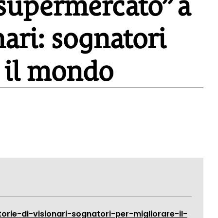
 supermercato” a
nari: sognatori
e il mondo
ie-di-visionari-sognatori-per-migliorare-il-