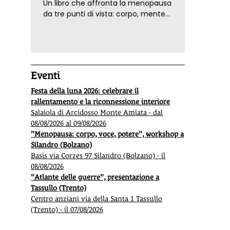
Un libro che affronta la menopausa
da tre punti di vista: corpo, mente
ed emozioni. Con ricette e
tecniche di consapevolezza, per il
benessere della donna
Eventi
Festa della luna 2026: celebrare il
rallentamento e la riconnessione interiore
Salaiola di Arcidosso Monte Amiata - dal
08/08/2026 al 09/08/2026
"Menopausa: corpo, voce, potere", workshop a
Silandro (Bolzano)
Basis via Corzes 97 Silandro (Bolzano) - il
08/08/2026
"Atlante delle guerre", presentazione a
Tassullo (Trento)
Centro anziani via della Santa 1 Tassullo
(Trento) - il 07/08/2026