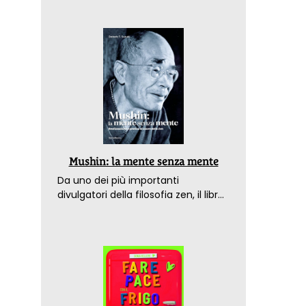
Mushin: la mente senza mente
Da uno dei più importanti
divulgatori della filosofia zen, il libro
che spiega come raggiungere il
benessere nel mondo moderno