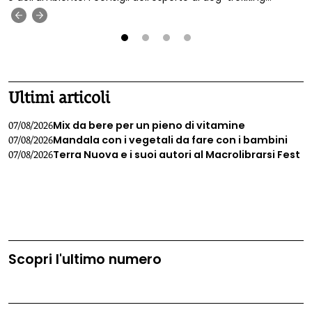
Francesco Scagliotti.
‹
›
1
2
3
4
Ultimi articoli
Mix da bere per un pieno di vitamine
07/08/2026
Mandala con i vegetali da fare con i bambini
07/08/2026
Terra Nuova e i suoi autori al Macrolibrarsi Fest
07/08/2026
Scopri l'ultimo numero