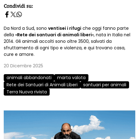
homepage h2
Condividi su:
Da Nord a Sud, sono
ventisei i rifugi
che oggi fanno parte
della «
Rete dei santuari di animali liberi
», nata in Italia nel
2014. Gli animali accolti sono oltre 3500, salvati da
sfruttamento di ogni tipo e violenza, e qui trovano casa,
cure e amore.
20 Dicembre 2025
animali abbandonati
marta valota
Rete dei Santuari di Animali Liberi
santuari per animali
Terra Nuova rivista