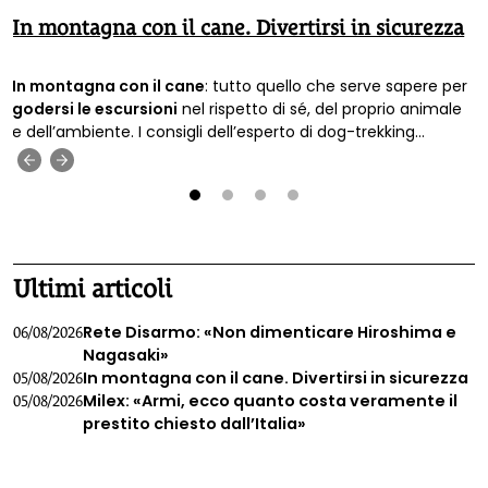
In montagna con il cane. Divertirsi in sicurezza
In montagna con il cane
: tutto quello che serve sapere per
godersi le escursioni
nel rispetto di sé, del proprio animale
e dell’ambiente. I consigli dell’esperto di dog-trekking
Francesco Scagliotti.
‹
›
1
2
3
4
Ultimi articoli
Rete Disarmo: «Non dimenticare Hiroshima e
06/08/2026
Nagasaki»
In montagna con il cane. Divertirsi in sicurezza
05/08/2026
Milex: «Armi, ecco quanto costa veramente il
05/08/2026
prestito chiesto dall’Italia»