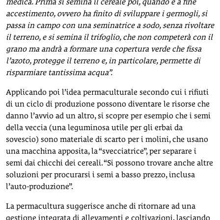
medica. Prima si semina il cereale poi, quando è a fine
accestimento, ovvero ha finito di sviluppare i germogli, si
passa in campo con una seminatrice a sodo, senza rivoltare
il terreno, e si semina il trifoglio, che non competerà con il
grano ma andrà a formare una copertura verde che fissa
l’azoto, protegge il terreno e, in particolare, permette di
risparmiare tantissima acqua”.
Applicando poi l’idea permaculturale secondo cui i rifiuti
di un ciclo di produzione possono diventare le risorse che
danno l’avvio ad un altro, si scopre per esempio che i semi
della veccia (una leguminosa utile per gli erbai da
sovescio) sono materiale di scarto per i molini, che usano
una macchina apposita, la “svecciatrice”, per separare i
semi dai chicchi dei cereali. “Si possono trovare anche altre
soluzioni per procurarsi i semi a basso prezzo, inclusa
l’auto-produzione”.
La permacultura suggerisce anche di ritornare ad una
gestione integrata di allevamenti e coltivazioni, lasciando