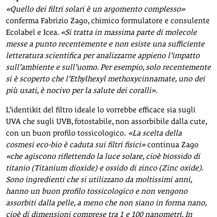
«Quello dei filtri solari è un argomento complesso»
conferma Fabrizio Zago, chimico formulatore e consulente
Ecolabel e Icea.
«Si tratta in massima parte di molecole
messe a punto recentemente e non esiste una sufficiente
letteratura scientifica per analizzarne appieno l’impatto
sull’ambiente e sull’uomo. Per esempio, solo recentemente
si è scoperto che l’Ethylhexyl methoxycinnamate, uno dei
più usati, è nocivo per la salute dei coralli».
L’identikit del filtro ideale lo vorrebbe efficace sia sugli
UVA che sugli UVB, fotostabile, non assorbibile dalla cute,
con un buon profilo tossicologico.
«La scelta della
cosmesi eco-bio è caduta sui filtri fisici»
continua Zago
«che agiscono riflettendo la luce solare, cioè biossido di
titanio (Titanium dioxide) e ossido di zinco (Zinc oxide).
Sono ingredienti che si utilizzano da moltissimi anni,
hanno un buon profilo tossicologico e non vengono
assorbiti dalla pelle, a meno che non siano in forma nano,
cioè di dimensioni comprese tra 1 e 100 nanometri. In