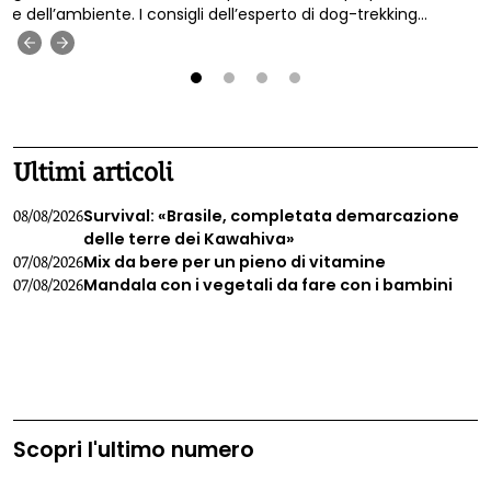
e dell’ambiente. I consigli dell’esperto di dog-trekking
Francesco Scagliotti.
‹
›
1
2
3
4
Ultimi articoli
Survival: «Brasile, completata demarcazione
08/08/2026
delle terre dei Kawahiva»
Mix da bere per un pieno di vitamine
07/08/2026
Mandala con i vegetali da fare con i bambini
07/08/2026
Scopri l'ultimo numero