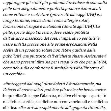
raggiungere gli strati più profondi. L’overdose di sole sulla
pelle non adeguatamente protetta produce danni acuti
come eritemi e scottature (provocate dai raggi UVB) e, a
lungo termine, anche danni come allergie solari,
formazione di rughe e melanomi (dovute agli UVA). La
pelle, specie dopo l’inverno, deve essere protetta
dall’attacco massiccio del sole: l’imperativo per tutti è
usare un’alta protezione alle prime esposizioni. Nella
scelta di un prodotto solare non fatevi guidare dalla
pubblicità, ma piuttosto dall’etichetta chiara. Assicuratevi
che siano presenti filtri sia per i raggi UVB che per gli UVA,
cercando sulla confezione il simbolo “UVA” all’interno di
un cerchio».
«Proteggersi dai raggi ultravioletti è fondamentale, ma
l’abuso di creme solari può fare più male che bene»
mette
in guardia Giuseppe Palamara, medico chirurgo esperto in
medicina estetica, medicine non convenzionali e medicina
olistica.
«Per arrivare rapidamente all’agognata tintarella,