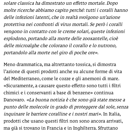
solare classica ha dimostrato un effetto mortale. Dopo
molte ricerche abbiamo capito perché: tutti i coralli hanno
delle infezioni latenti, che in realtà svolgono un’azione
protettiva nei confronti di virus mortali. Se però i coralli
vengono in contatto con le creme solari, queste infezioni
esplodono, portando alla morte delle zooxantelle, cioè
delle microalghe che colorano il corallo e lo nutrono,
portandolo alla morte nel giro di poche ore».
Meno drammatica, ma altrettanto tossica, si dimostra
l’azione di questi prodotti anche su alcune forme di vita
del Mediterraneo, come le cozze e gli anemoni di mare.
«Sicuramente, a causare questo effetto sono tutti i filtri
chimici e i conservanti a base di benzene» continua
Danovaro.
«La buona notizia è che sono già state messe a
punto delle molecole in grado di proteggere dal sole, senza
inquinare le barriere coralline e i nostri mari».
In Italia,
prodotti che usano questi filtri non sono ancora arrivati,
ma già si trovano in Francia e in Inghilterra. Sfruttano