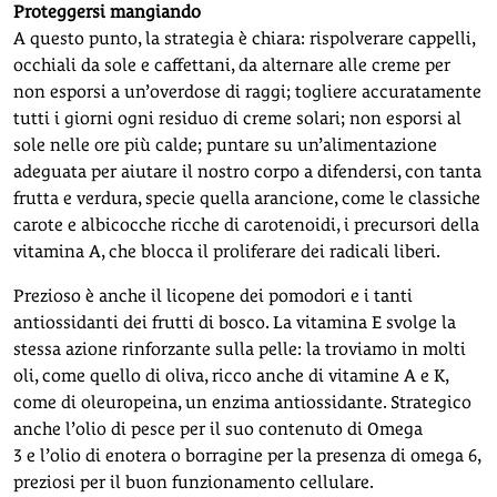
Proteggersi mangiando
A questo punto, la strategia è chiara: rispolverare cappelli,
occhiali da sole e caffettani, da alternare alle creme per
non esporsi a un’overdose di raggi; togliere accuratamente
tutti i giorni ogni residuo di creme solari; non esporsi al
sole nelle ore più calde; puntare su un’alimentazione
adeguata per aiutare il nostro corpo a difendersi, con tanta
frutta e verdura, specie quella arancione, come le classiche
carote e albicocche ricche di carotenoidi, i precursori della
vitamina A, che blocca il proliferare dei radicali liberi.
Prezioso è anche il licopene dei pomodori e i tanti
antiossidanti dei frutti di bosco. La vitamina E svolge la
stessa azione rinforzante sulla pelle: la troviamo in molti
oli, come quello di oliva, ricco anche di vitamine A e K,
come di oleuropeina, un enzima antiossidante. Strategico
anche l’olio di pesce per il suo contenuto di Omega
3 e l’olio di enotera o borragine per la presenza di omega 6,
preziosi per il buon funzionamento cellulare.