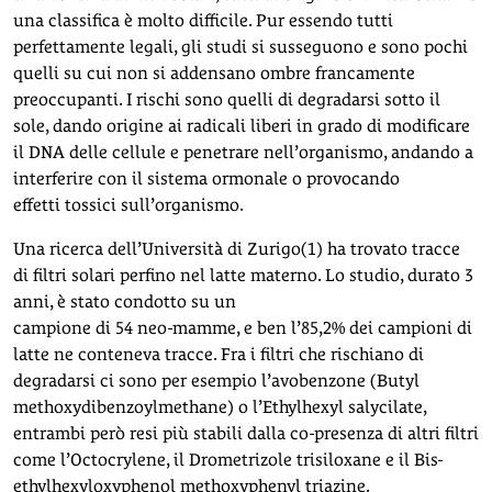
una classifica è molto difficile. Pur essendo tutti
perfettamente legali, gli studi si susseguono e sono pochi
quelli su cui non si addensano ombre francamente
preoccupanti. I rischi sono quelli di degradarsi sotto il
sole, dando origine ai radicali liberi in grado di modificare
il DNA delle cellule e penetrare nell’organismo, andando a
interferire con il sistema ormonale o provocando
effetti tossici sull’organismo.
Una ricerca dell’Università di Zurigo(1) ha trovato tracce
di filtri solari perfino nel latte materno. Lo studio, durato 3
anni, è stato condotto su un
campione di 54 neo-mamme, e ben l’85,2% dei campioni di
latte ne conteneva tracce. Fra i filtri che rischiano di
degradarsi ci sono per esempio l’avobenzone (Butyl
methoxydibenzoylmethane) o l’Ethylhexyl salycilate,
entrambi però resi più stabili dalla co-presenza di altri filtri
come l’Octocrylene, il Drometrizole trisiloxane e il Bis-
ethylhexyloxyphenol methoxyphenyl triazine.