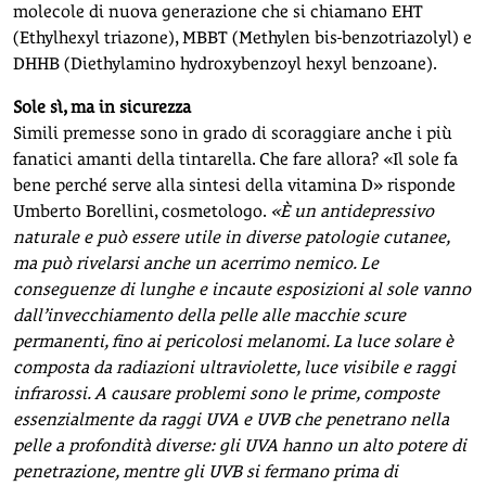
molecole di nuova generazione che si chiamano EHT
(Ethylhexyl triazone), MBBT (Methylen bis-benzotriazolyl) e
DHHB (Diethylamino hydroxybenzoyl hexyl benzoane).
Sole sì, ma in sicurezza
Simili premesse sono in grado di scoraggiare anche i più
fanatici amanti della tintarella. Che fare allora? «Il sole fa
bene perché serve alla sintesi della vitamina D» risponde
Umberto Borellini, cosmetologo.
«È un antidepressivo
naturale e può essere utile in diverse patologie cutanee,
ma può rivelarsi anche un acerrimo nemico. Le
conseguenze di lunghe e incaute esposizioni al sole vanno
dall’invecchiamento della pelle alle macchie scure
permanenti, fino ai pericolosi melanomi. La luce solare è
composta da radiazioni ultraviolette, luce visibile e raggi
infrarossi. A causare problemi sono le prime, composte
essenzialmente da raggi UVA e UVB che penetrano nella
pelle a profondità diverse: gli UVA hanno un alto potere di
penetrazione, mentre gli UVB si fermano prima di