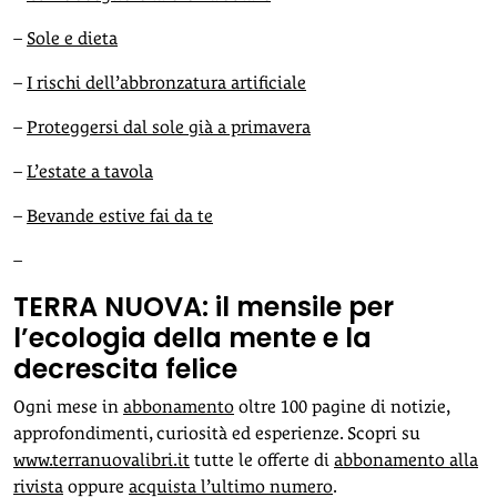
–
Sole e dieta
–
I rischi dell’abbronzatura artificiale
–
Proteggersi dal sole già a primavera
–
L’estate a tavola
–
Bevande estive fai da te
–
TERRA NUOVA: il mensile per
l’ecologia della mente e la
decrescita felice
Ogni mese in
abbonamento
oltre 100 pagine di notizie,
approfondimenti, curiosità ed esperienze. Scopri su
www.terranuovalibri.it
tutte le offerte di
abbonamento alla
rivista
oppure
acquista l’ultimo numero
.