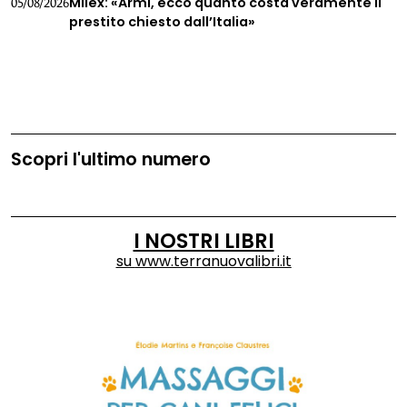
Milex: «Armi, ecco quanto costa veramente il
05/08/2026
prestito chiesto dall’Italia»
Scopri l'ultimo numero
I NOSTRI LIBRI
su
www.terranuovalibri.it