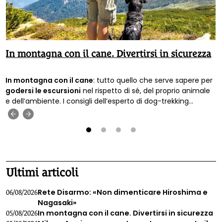
In montagna con il cane. Divertirsi in sicurezza
In montagna con il cane
: tutto quello che serve sapere per
godersi le escursioni
nel rispetto di sé, del proprio animale
e dell’ambiente. I consigli dell’esperto di dog-trekking
Francesco Scagliotti.
‹
›
1
2
3
4
Ultimi articoli
Rete Disarmo: «Non dimenticare Hiroshima e
06/08/2026
Nagasaki»
In montagna con il cane. Divertirsi in sicurezza
05/08/2026