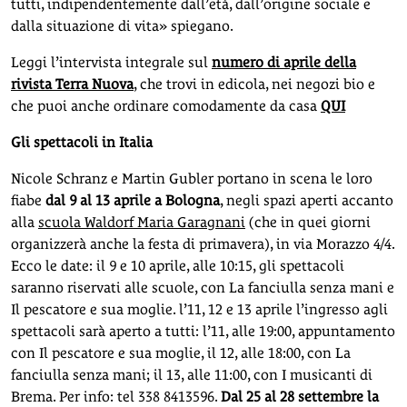
tutti, indipendentemente dall’età, dall’origine sociale e
dalla situazione di vita» spiegano.
Leggi l’intervista integrale sul
numero di aprile della
rivista Terra Nuova
, che trovi in edicola, nei negozi bio e
che puoi anche ordinare comodamente da casa
QUI
Gli spettacoli in Italia
Nicole Schranz e Martin Gubler portano in scena le loro
fiabe
dal 9 al 13 aprile a Bologna
, negli spazi aperti accanto
alla
scuola Waldorf Maria Garagnani
(che in quei giorni
organizzerà anche la festa di primavera), in via Morazzo 4/4.
Ecco le date: il 9 e 10 aprile, alle 10:15, gli spettacoli
saranno riservati alle scuole, con La fanciulla senza mani e
Il pescatore e sua moglie. l’11, 12 e 13 aprile l’ingresso agli
spettacoli sarà aperto a tutti: l’11, alle 19:00, appuntamento
con Il pescatore e sua moglie, il 12, alle 18:00, con La
fanciulla senza mani; il 13, alle 11:00, con I musicanti di
Brema. Per info: tel 338 8413596.
Dal 25 al 28 settembre la