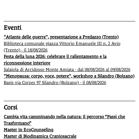
1
2
3
4
5
Eventi
"Atlante delle guerre", presentazione a Predazzo (Trento)
Biblioteca comunale piazza Vittorio Emanuele III n. 2 Avio
(Trento) - il 18/08/2026
Festa della luna 2026: celebrare il rallentamento e la
riconnessione interiore
Salaiola di Arcidosso Monte Amiata - dal 08/08/2026 al 09/08/2026
"Menopausa: corpo, voce, potere", workshop a Silandro (Bolzano)
Basis via Corzes 97 Silandro (Bolzano) - il 08/08/2026
Corsi
Cambia vita camminando nella natura: il percorso “Passi che
Trasformano”
Master in EcoCounseling
Master di Biodinamica Craniosacrale