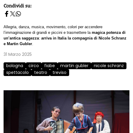
homepage h2
Condividi su:
Allegria, danza, musica, movimento, colori per accendere
l’immaginazione di grandi e piccini e trasmettere la
magica potenza di
un’antica saggezza
:
arriva in Italia la compagnia di Nicole Schranz
e Martin Gubler
.
31 Marzo 2025
bologna
circo
fiabe
martin gubler
nicole schranz
spettacolo
teatro
treviso