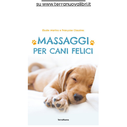
su
www.terranuovalibri.it