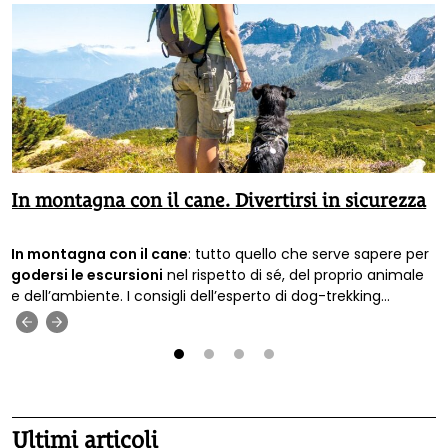
In montagna con il cane. Divertirsi in sicurezza
In montagna con il cane
: tutto quello che serve sapere per
godersi le escursioni
nel rispetto di sé, del proprio animale
e dell’ambiente. I consigli dell’esperto di dog-trekking
Francesco Scagliotti.
‹
›
1
2
3
4
Ultimi articoli