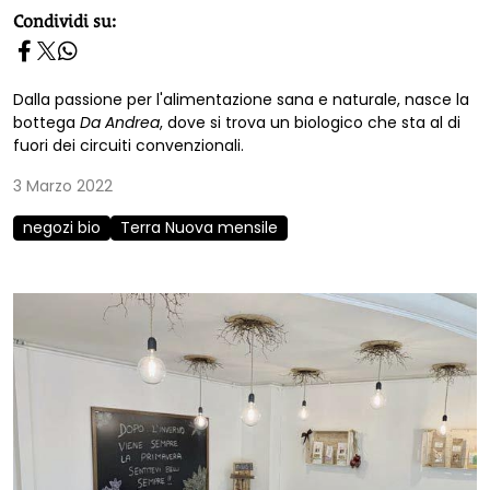
homepage h2
Condividi su:
Dalla passione per l'alimentazione sana e naturale, nasce la
bottega
Da Andrea
, dove si trova un biologico che sta al di
fuori dei circuiti convenzionali.
3 Marzo 2022
negozi bio
Terra Nuova mensile