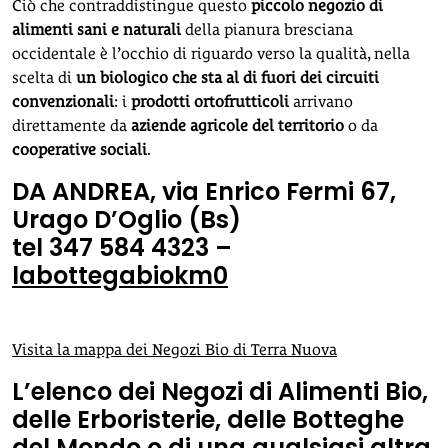
Ciò che contraddistingue questo
piccolo negozio di
alimenti sani e naturali
della pianura bresciana
occidentale è l’occhio di riguardo verso la qualità, nella
scelta di
un biologico che sta al di fuori dei circuiti
convenzionali
: i
prodotti ortofrutticoli
arrivano
direttamente da
aziende agricole del territorio
o da
cooperative sociali
.
DA ANDREA, via Enrico Fermi 67,
Urago D’Oglio (Bs)
tel 347 584 4323 –
labottegabiokm0
Visita la mappa dei Negozi Bio di Terra Nuova
L’elenco dei Negozi di Alimenti Bio,
delle Erboristerie, delle Botteghe
del Mondo o di una qualsiasi altra