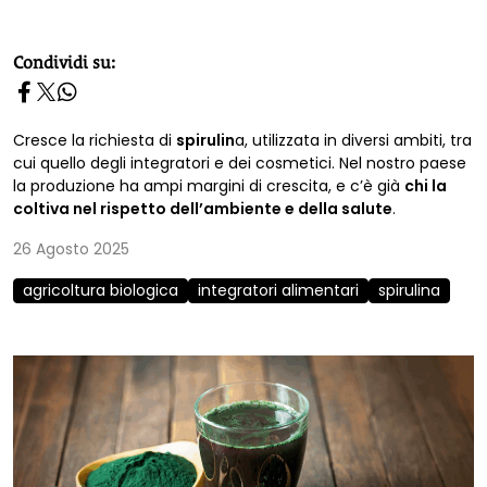
homepage h2
Condividi su:
Cresce la richiesta di
spirulin
a, utilizzata in diversi ambiti, tra
cui quello degli integratori e dei cosmetici. Nel nostro paese
la produzione ha ampi margini di crescita, e c’è già
chi la
coltiva nel rispetto dell’ambiente e della salute
.
26 Agosto 2025
agricoltura biologica
integratori alimentari
spirulina