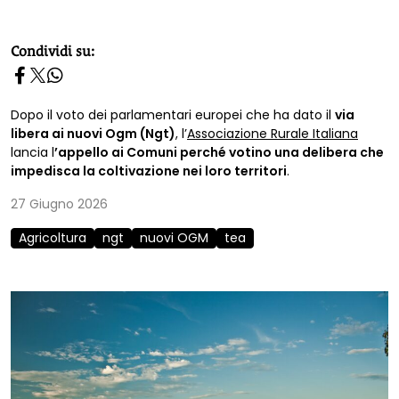
homepage h2
Condividi su:
Dopo il voto dei parlamentari europei che ha dato il
via
libera ai nuovi Ogm (Ngt)
, l’
Associazione Rurale Italiana
lancia l
’appello ai Comuni perché votino una delibera che
impedisca la coltivazione nei loro territori
.
27 Giugno 2026
Agricoltura
ngt
nuovi OGM
tea