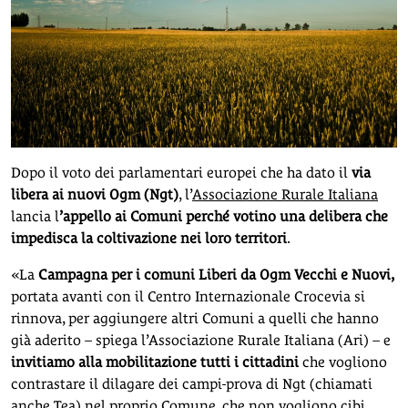
Dopo il voto dei parlamentari europei che ha dato il
via
libera ai nuovi Ogm (Ngt)
, l’
Associazione Rurale Italiana
lancia l
’appello ai Comuni perché votino una delibera che
impedisca la coltivazione nei loro territori
.
«La
Campagna per i comuni Liberi da Ogm Vecchi e Nuovi,
portata avanti con il Centro Internazionale Crocevia si
rinnova, per aggiungere altri Comuni a quelli che hanno
già aderito – spiega l’Associazione Rurale Italiana (Ari) – e
invitiamo alla mobilitazione tutti i cittadini
che vogliono
contrastare il dilagare dei campi-prova di Ngt (chiamati
anche Tea) nel proprio Comune, che non vogliono cibi