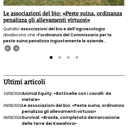
Le associazioni del bio: «Peste suina, ordinanza
penalizza gli allevamenti virtuosi»
Quindici
associazioni del bio e dell’agroecologia
ribadiscono che «
l’ordinanza del Commissario per la
peste suina penalizza ingiustamente le aziende
estensive
», cioè quelle aziende c
he allevano gli animali nel
‹
›
rispetto delle loro esigenze e dell’ambiente.
1
2
3
4
Ultimi articoli
Animal Equity: «Botticelle con i cavalli: da
10/08/2026
vietare»
Le associazioni del bio: «Peste suina, ordinanza
09/08/2026
penalizza gli allevamenti virtuosi»
Survival: «Brasile, completata demarcazione
08/08/2026
delle terre dei Kawahiva»